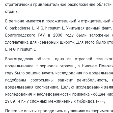
стратегически привлекательное расположение области
страны.
В регионе имеется и положительный и отрицательный 
G. barbadense L. И G. hirsutum L. Учитывая данный фак
Волгоградского ГАУ в 2006 году были заложены 
хлопчатника для «северных широт». Для этого было ото
L. И G. hirsutum L.
Волгоградская область одна из отраслей сельског
возделывание – зерновая отрасль., а Нижнее Повол
году было решено начать исследования по возделывани
подобраны сортосмены зависит рентабельность, 
возделывания хлопчатника. Целью исследований явля
наследования и наследоваемости признака «общее числ
29.09.14 г.» у сложных межлинейных гибридов F
-F
1
2
Полевые опыты проводились в условиях эксперимента