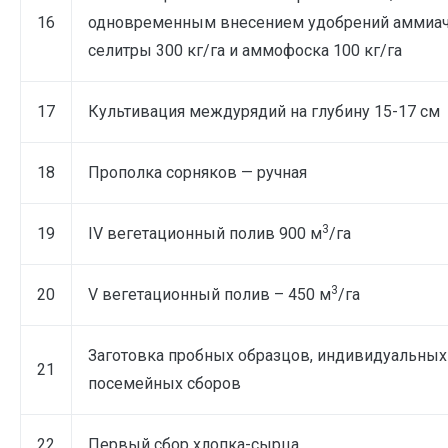
16
одновременным внесением удобрений аммиа
селитры 300 кг/га и аммофоска 100 кг/га
17
Культивация междурядий на глубину 15-17 см
18
Прополка сорняков — ручная
3
19
IV вегетационный полив 900 м
/га
3
20
V вегетационный полив – 450 м
/га
Заготовка пробных образцов, индивидуальных
21
посемейных сборов
22
Первый сбор хлопка-сырца