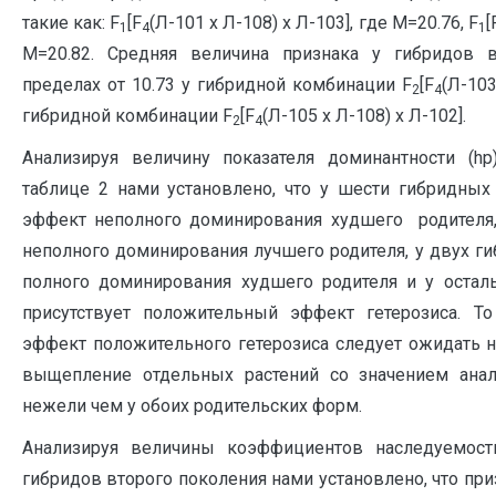
такие как: F
[F
(Л-101 х Л-108) х Л-103], где М=20.76, F
[
1
4
1
М=20.82. Средняя величина признака у гибридов 
пределах от 10.73 у гибридной комбинации F
[F
(Л-103
2
4
гибридной комбинации F
[F
(Л-105 х Л-108) х Л-102].
2
4
Анализируя величину показателя доминантности (h
таблице 2 нами установлено, что у шести гибридных
эффект неполного доминирования худшего родителя
неполного доминирования лучшего родителя, у двух 
полного доминирования худшего родителя и у оста
присутствует положительный эффект гетерозиса. То
эффект положительного гетерозиса следует ожидать н
выщепление отдельных растений со значением ана
нежели чем у обоих родительских форм.
Анализируя величины коэффициентов наследуемос
гибридов второго поколения нами установлено, что пр