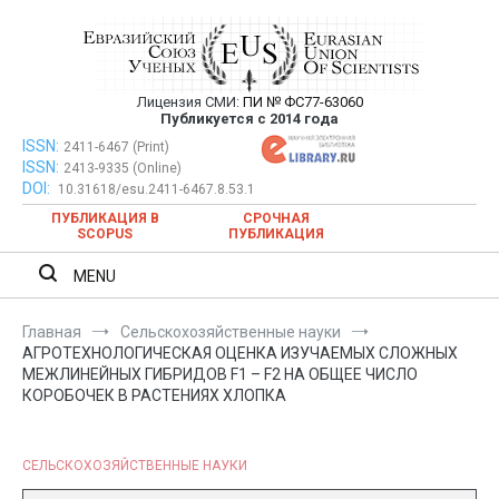
Перейти
к
содержимому
Лицензия СМИ:
ПИ № ФС77-63060
Евразийский Союз Ученых —
Публикуется с 2014 года
публикация научных статей в
ISSN:
Евразийский Союз Ученых — публикация научных статей в
2411-6467 (Print)
ISSN:
2413-9335 (Online)
ежемесячном научном журнале
ежемесячном научном журнале
DOI:
10.31618/esu.2411-6467.8.53.1
ПУБЛИКАЦИЯ В
СРОЧНАЯ
SCOPUS
ПУБЛИКАЦИЯ
MENU
Главная
Сельскохозяйственные науки
АГРОТЕХНОЛОГИЧЕСКАЯ ОЦЕНКА ИЗУЧАЕМЫХ СЛОЖНЫХ
МЕЖЛИНЕЙНЫХ ГИБРИДОВ F1 – F2 НА ОБЩЕЕ ЧИСЛО
КОРОБОЧЕК В РАСТЕНИЯХ ХЛОПКА
СЕЛЬСКОХОЗЯЙСТВЕННЫЕ НАУКИ