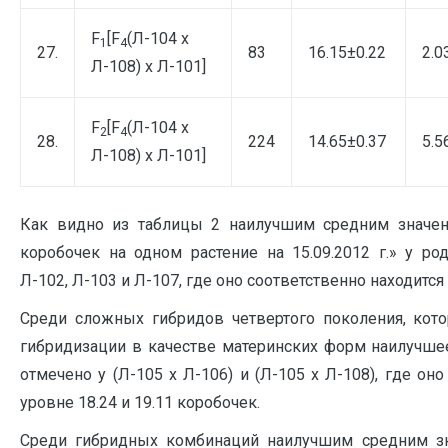
F
[F
(Л-104 х
1
4
27.
83
16.15±0.22
2.0
Л-108) х Л-101]
F
[F
(Л-104 х
2
4
28.
224
14.65±0.37
5.5
Л-108) х Л-101]
Как видно из таблицы 2 наилучшим средним значен
коробочек на одном растение на 15.09.2012 г.» у р
Л-102, Л-103 и Л-107, где оно соответственно находится н
Среди сложных гибридов четвертого поколения, кот
гибридизации в качестве материнских форм наилучше
отмечено у (Л-105 х Л-106) и (Л-105 х Л-108), где оно
уровне 18.24 и 19.11 коробочек.
Среди гибридных комбинаций наилучшим средним зн