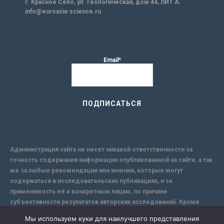
г. Красное Село, ул. Геологическая, дом 44, ЛИТ А.
info@euroasia-science.ru
Email*
Администрация сайта не несет никакой ответственности за
точность содержания информации опубликованной на сайте, а так
же за любые рекомендации или мнения, которые могут
содержаться в исследовательских публикациях, и за
применимость её к конкретным лицам, по причине
субъективности результатов авторских исследований. Кроме
того, поскольку интернет не обеспечивает в полной мере
Мы используем куки для наилучшего представления
надежной защиты информации, Сайт не несет ответственности за