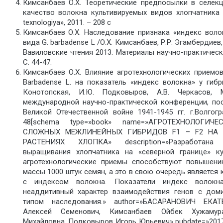
Кимсанбаев О.Х. Теоретические предпосылки в селекц
качество волокна культивируемых видов хлопчатника /
texnologiya», 2011. – 208 с
Кимсанбаев О.Х. Наследование признака «индекс волок
вида G. barbadense L /О.Х. Кимсанбаев, Р.Р. Эгамбердиев
Вавиловские чтения 2013. Материалы научно-практическ
С. 44-47.
Кимсанбаев О.Х. Влияние агротехнологических приемо
Barbadense L. на показатель «индекс волокна» у гиб
Конотопская, И.Ю. Подковыров, А.В. Черкасов, 
международной научно-практической конференции, п
Великой Отечественной войне 1941-1945 гг. г.Волгог
48[schema type=»book» name=»АГРОТЕХНОЛОГИ
СЛОЖНЫХ МЕЖЛИНЕЙНЫХ ГИБРИДОВ F1 – F2 НА 
РАСТЕНИЯХ ХЛОПКА» description=»Разработана 
выращивания хлопчатника на «северной границе» ку
агротехнологические приемы способствуют повышени
массы 1000 штук семян, а это в свою очередь являетс
с индексом волокна. Показатели индекс волок
неаддитивный характер взаимодействия генов с дом
типом наследования.» author=»БАСАРАНОВИЧ ЕКАТЕ
Алексей Семенович, Кимсанбаев Ойбек Хужамура
Михайловна, Подковыров Игорь Юрьевич» pubdate=»201