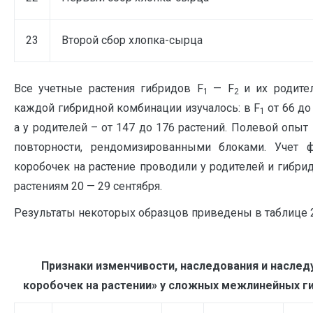
23
Второй сбор хлопка-сырца
Все учетные растения гибридов F
— F
и их родите
1
2
каждой гибридной комбинации изучалось: в F
от 66 до
1
а у родителей – от 147 до 176 растений. Полевой опы
повторности, рендомизированными блоками. Учет 
коробочек на растение проводили у родителей и гибри
растениям 20 — 29 сентября.
Результаты некоторых образцов приведены в таблице 2
Признаки изменчивости, наследования и насле
коробочек на растении» у сложных межлинейных 