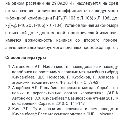
на одном растении на 29.09.2014» наследуется на ср
этом значение величины коэффициента наследуемости
гибридной комбинации F
[F
(Л-103 х Л-106) х Л-106], д
2
4
F
[F
(Л-105 х Л-106) х Л-104]. Установленная закономе
2
4
о высокой доле достоверной генотипической изменчиво
имеется возможность начиная со второго поколе
значениями анализируемого признака превосходящего 
Список литературы
Автономов, А.Р. Изменчивость, наследование и наслед
коробочек на растении» у сложных межлинейных гибрид
Кимсанбаев, Ш.Э. Номозов, Г. Курбонов, Г. Азизова, 
агрономический вестник, №3, 2014 г. – С. 58-62
Анорбаев А.Р. Роль биологического метода борьбы с 
новых и перспективных сортов хлопчатника /А.Р.А
Автономов, О.Х. Кимсанбаев// Вавиловские чтения 2013.
конференции. Саратов, 2013. С. 144-147.
Ким Р.Г. Пути развития селекции и семеноводства
Кимсанбаев// Вестник семеноводства в СНГ. – Москва. – 2