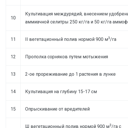
Культивация междурядий, внесением удобрен
10
аммиачной селитры 250 кг/га и 50 кг/га аммоф
3
11
II вегетационный полив нормой 900 м
/га
12
Прополка сорняков путем мотыжения
13
2-ое прореживание до 1 растения в лунке
14
Культивация на глубину 15-17 см
15
Опрыскивание от вредителей
3
Ш вегетационный полив нормой 900 м
/га с