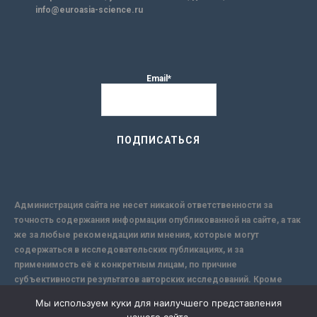
info@euroasia-science.ru
Email*
Администрация сайта не несет никакой ответственности за
точность содержания информации опубликованной на сайте, а так
же за любые рекомендации или мнения, которые могут
содержаться в исследовательских публикациях, и за
применимость её к конкретным лицам, по причине
субъективности результатов авторских исследований. Кроме
того, поскольку интернет не обеспечивает в полной мере
Мы используем куки для наилучшего представления
надежной защиты информации, Сайт не несет ответственности за