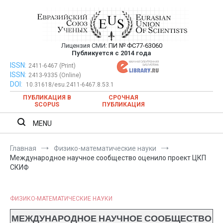
Перейти
к
содержимому
Лицензия СМИ:
ПИ № ФС77-63060
Евразийский Союз Ученых —
Публикуется с 2014 года
публикация научных статей в
ISSN:
Евразийский Союз Ученых — публикация научных статей в
2411-6467 (Print)
ISSN:
2413-9335 (Online)
ежемесячном научном журнале
ежемесячном научном журнале
DOI:
10.31618/esu.2411-6467.8.53.1
ПУБЛИКАЦИЯ В
СРОЧНАЯ
SCOPUS
ПУБЛИКАЦИЯ
MENU
Главная
Физико-математические науки
Международное научное сообщество оценило проект ЦКП
СКИФ
ФИЗИКО-МАТЕМАТИЧЕСКИЕ НАУКИ
МЕЖДУНАРОДНОЕ НАУЧНОЕ СООБЩЕСТВО