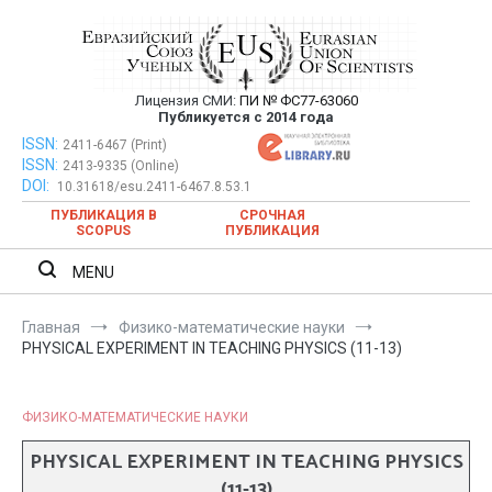
Перейти
к
содержимому
Лицензия СМИ:
ПИ № ФС77-63060
Евразийский Союз Ученых —
Публикуется с 2014 года
публикация научных статей в
ISSN:
Евразийский Союз Ученых — публикация научных статей в
2411-6467 (Print)
ISSN:
2413-9335 (Online)
ежемесячном научном журнале
ежемесячном научном журнале
DOI:
10.31618/esu.2411-6467.8.53.1
ПУБЛИКАЦИЯ В
СРОЧНАЯ
SCOPUS
ПУБЛИКАЦИЯ
MENU
Главная
Физико-математические науки
PHYSICAL EXPERIMENT IN TEACHING PHYSICS (11-13)
ФИЗИКО-МАТЕМАТИЧЕСКИЕ НАУКИ
PHYSICAL EXPERIMENT IN TEACHING PHYSICS
(11-13)