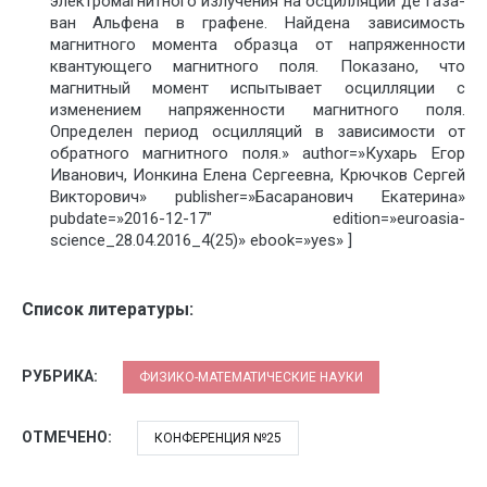
электромагнитного излучения на осцилляции де Газа-
ван Альфена в графене. Найдена зависимость
магнитного момента образца от напряженности
квантующего магнитного поля. Показано, что
магнитный момент испытывает осцилляции с
изменением напряженности магнитного поля.
Определен период осцилляций в зависимости от
обратного магнитного поля.» author=»Кухарь Егор
Иванович, Ионкина Елена Сергеевна, Крючков Сергей
Викторович» publisher=»Басаранович Екатерина»
pubdate=»2016-12-17″ edition=»euroasia-
science_28.04.2016_4(25)» ebook=»yes» ]
Список литературы:
РУБРИКА:
ФИЗИКО-МАТЕМАТИЧЕСКИЕ НАУКИ
ОТМЕЧЕНО:
КОНФЕРЕНЦИЯ №25