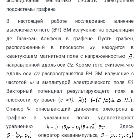
исследования магнитных свойств электронной
подсистемы графена.
В настоящей работе исследовано влияние
высокочастотного (ВЧ) ЭМ излучения на осцилляции
де Газа-ван Альфена в графене. Пусть графен,
расположенный в плоскости
xy
, находится в
квантующем магнитном поле с напряженностью
,
направленной вдоль оси
O
z
. Кроме того, считаем, что
вдоль оси
Oz
распространяется ВЧ ЭМ излучение с
частотой
ω
и амплитудой электрического поля
E0
.
Векторный потенциал результирующего поля в
плоскости
xy
равен (
c =1)
:
.
Спинор Ψ, описывающий движение электрона в
графене в указанных полях, удовлетворяет
уравнению
Здесь
– оператор квазиимпульса,