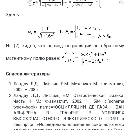
Здесь:
Из (7) видно, что период осцилляций по обратному
магнитному полю равен:
.
Список литературы:
Ландау Л.Д., Лифшиц Е.М. Механика М.: Физматлит,
2002. – 208c.
Ландау Л.Д., Лифшиц Е.М. Статистическая физика.
Часть 1 М.: Физматлит, 2002. – 584 c.[schema
type=»book» name=»ОСЦИЛЛЯЦИИ ДЕ ГАЗА – ВАН
АЛЬФРЕНА В ГРАФЕНЕ В УСЛОВИЯХ
ВЫСОКОЧАСТОТНОГО ЭЛЕКТРИЧЕСКОГО ПОЛЯ »
description=»Исследовано влияние высокочастотного