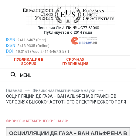
Перейти
к
содержимому
Лицензия СМИ:
ПИ № ФС77-63060
Евразийский Союз Ученых —
Публикуется с 2014 года
публикация научных статей в
ISSN:
Евразийский Союз Ученых — публикация научных статей в
2411-6467 (Print)
ISSN:
2413-9335 (Online)
ежемесячном научном журнале
ежемесячном научном журнале
DOI:
10.31618/esu.2411-6467.8.53.1
ПУБЛИКАЦИЯ В
СРОЧНАЯ
SCOPUS
ПУБЛИКАЦИЯ
MENU
Главная
Физико-математические науки
ОСЦИЛЛЯЦИИ ДЕ ГАЗА – ВАН АЛЬФРЕНА В ГРАФЕНЕ В
УСЛОВИЯХ ВЫСОКОЧАСТОТНОГО ЭЛЕКТРИЧЕСКОГО ПОЛЯ
ФИЗИКО-МАТЕМАТИЧЕСКИЕ НАУКИ
ОСЦИЛЛЯЦИИ ДЕ ГАЗА – ВАН АЛЬФРЕНА В