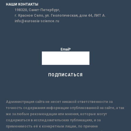
НАШИ КОНТАКТЫ
198320, Санкт-Петербург,
г. Красное Село, ул. Геологическая, дом 44, ЛИТ А.
info@euroasia-science.ru
Email*
Администрация сайта не несет никакой ответственности за
точность содержания информации опубликованной на сайте, а так
же за любые рекомендации или мнения, которые могут
содержаться в исследовательских публикациях, и за
применимость её к конкретным лицам, по причине