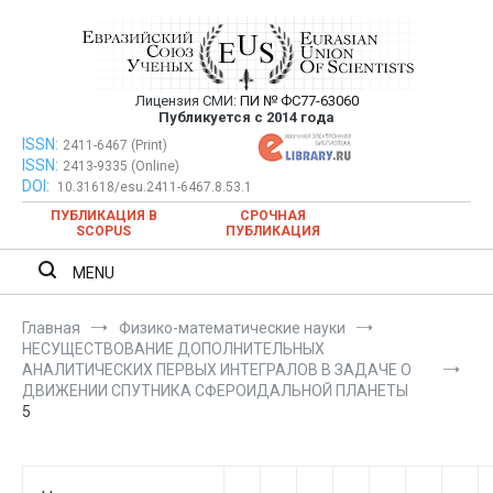
Перейти
к
содержимому
Лицензия СМИ:
ПИ № ФС77-63060
Евразийский Союз Ученых —
Публикуется с 2014 года
публикация научных статей в
ISSN:
Евразийский Союз Ученых — публикация научных статей в
2411-6467 (Print)
ISSN:
2413-9335 (Online)
ежемесячном научном журнале
ежемесячном научном журнале
DOI:
10.31618/esu.2411-6467.8.53.1
ПУБЛИКАЦИЯ В
СРОЧНАЯ
SCOPUS
ПУБЛИКАЦИЯ
MENU
Главная
Физико-математические науки
НЕСУЩЕСТВОВАНИЕ ДОПОЛНИТЕЛЬНЫХ
АНАЛИТИЧЕСКИХ ПЕРВЫХ ИНТЕГРАЛОВ В ЗАДАЧЕ О
ДВИЖЕНИИ СПУТНИКА СФЕРОИДАЛЬНОЙ ПЛАНЕТЫ
5