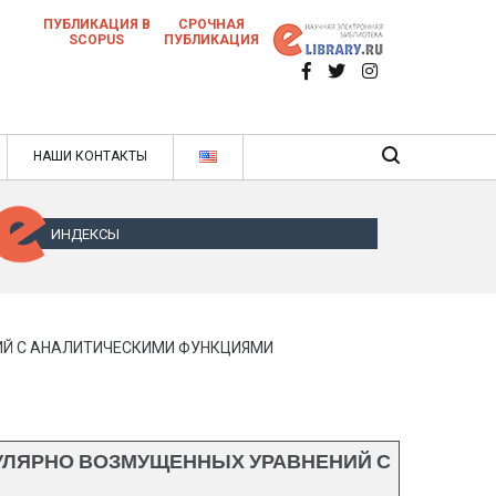
ПУБЛИКАЦИЯ В
СРОЧНАЯ
SCOPUS
ПУБЛИКАЦИЯ
 научных статей в ежемесячном научном
нале
ячном научном журнале
НАШИ КОНТАКТЫ
ИНДЕКСЫ
ИЙ С АНАЛИТИЧЕСКИМИ ФУНКЦИЯМИ
УЛЯРНО ВОЗМУЩЕННЫХ УРАВНЕНИЙ С