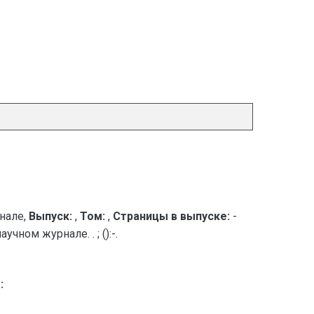
нале,
Выпуск:
,
Том:
,
Страницы в выпуске:
-
ном журнале. . ; ():-.
: