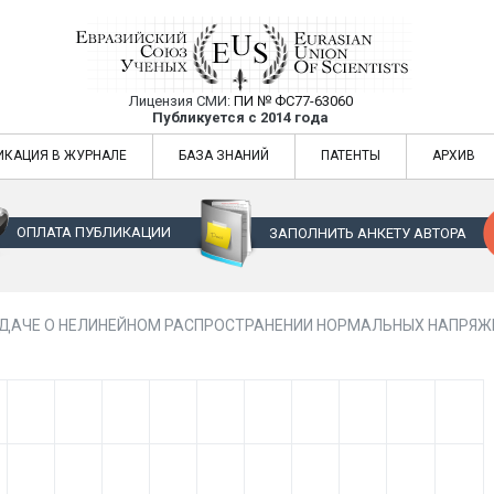
Лицензия СМИ:
ПИ № ФС77-63060
Евразийский Союз Ученых — публикация
Публикуется с 2014 года
жур
Евразийский Союз Ученых — публикация научных статей в ежемес
ИКАЦИЯ В ЖУРНАЛЕ
БАЗА ЗНАНИЙ
ПАТЕНТЫ
АРХИВ
ОПЛАТА ПУБЛИКАЦИИ
ЗАПОЛНИТЬ АНКЕТУ АВТОРА
АДАЧЕ О НЕЛИНЕЙНОМ РАСПРОСТРАНЕНИИ НОРМАЛЬНЫХ НАПРЯЖЕ