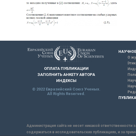
НАУЧНОЕ
О жу
Этик
ОПЛАТА ПУБЛИКАЦИИ
Инд
ЗАПОЛНИТЬ АНКЕТУ АВТОРА
Поли
Науч
ИНДЕКСЫ
Науч
© 2022 Евразийский Союз Ученых.
Реда
All Rights Reserved.
ПУБЛИКА
Администрация сайта не несет никакой ответственности з
содержаться в исследовательских публикациях, и за прим