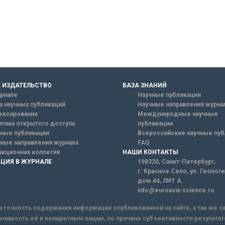
 ИЗДАТЕЛЬСТВО
БАЗА ЗНАНИЙ
рнале
Научные публикации
а научных публикаций
Научные направления журна
ексирование
Международные научные
тика открытого доступа
публикации
ные публикации
Всероссийские научные пуб
ные направления журнала
FAQ
кционная коллегия
НАШИ КОНТАКТЫ
ЦИЯ В ЖУРНАЛЕ
198320, Санкт-Петербург,
г. Красное Село, ул. Геолог
дом 44, ЛИТ А.
info@euroasia-science.ru
а точность содержания информации опубликованной на сайте, а так же 
енимость её к конкретным лицам, по причине субъективности результат