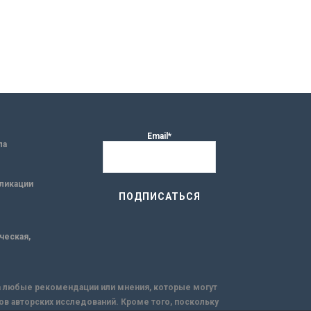
Email*
ла
ликации
ическая,
за любые рекомендации или мнения, которые могут
ов авторских исследований. Кроме того, поскольку