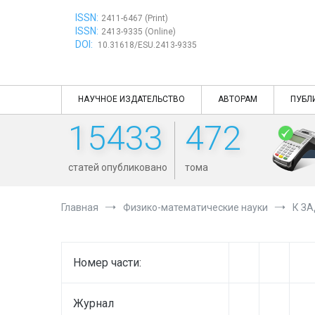
Перейти
ISSN:
к
2411-6467 (Print)
ISSN:
содержимому
2413-9335 (Online)
DOI:
10.31618/ESU.2413-9335
НАУЧНОЕ ИЗДАТЕЛЬСТВО
АВТОРАМ
ПУБЛ
15433
472
статей опубликовано
тома
Главная
Физико-математические науки
К З
Номер части:
Журнал