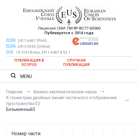
Перейти
к
содержимому
Лицензия СМИ:
ПИ № ФС77-63060
Евразийский Союз Ученых —
Публикуется с 2014 года
публикация научных статей в
ISSN:
Евразийский Союз Ученых — публикация научных статей в
2411-6467 (Print)
ISSN:
2413-9335 (Online)
ежемесячном научном журнале
ежемесячном научном журнале
DOI:
10.31618/esu.2411-6467.8.53.1
ПУБЛИКАЦИЯ В
СРОЧНАЯ
SCOPUS
ПУБЛИКАЦИЯ
MENU
Главная
Физико-математические науки
К геометрии двойных линий частичного отображения
пространства E5
Безымянный3
Номер части: