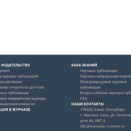
 ИЗДАТЕЛЬСТВО
БАЗА ЗНАНИЙ
рнале
Научные публикации
а научных публикаций
Научные направления журна
ексирование
Международные научные
тика открытого доступа
публикации
ные публикации
Всероссийские научные пуб
ные направления журнала
FAQ
кционная коллегия
НАШИ КОНТАКТЫ
ЦИЯ В ЖУРНАЛЕ
198320, Санкт-Петербург,
г. Красное Село, ул. Геолог
дом 44, ЛИТ А.
info@euroasia-science.ru