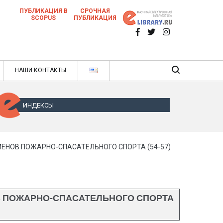
ПУБЛИКАЦИЯ В
СРОЧНАЯ
SCOPUS
ПУБЛИКАЦИЯ
 научных статей в ежемесячном научном
нале
ячном научном журнале
НАШИ КОНТАКТЫ
ИНДЕКСЫ
ЕНОВ ПОЖАРНО-СПАСАТЕЛЬНОГО СПОРТА (54-57)
В ПОЖАРНО-СПАСАТЕЛЬНОГО СПОРТА