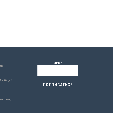
Email*
ла
ликации
ическая,