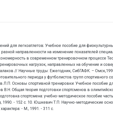
нений для легкоатлетов: Учебное пособие для физкультурных 
к разной направленности на изменение показателей специа
 Закономерность в современном тренировочном процессе Теори
 тренировочных нагрузок, направленных на обучение и сов
алаков // Научные труды: Ежегодник, СибГАФК. – Омск,1998.
товительного периода у футболистов групп спортивного сове
твеев Л.П. Основы спортивной тренировки: Учебное пособие 
онов В.Н. Общая теория подготовки спортсменов в олимпийском
 подготовка спортсмена: учебно-методическое пособие часть 1
я, 1990. - 152 с. 10. Юшкевич Т.П. Научно-методические о
актера: - М., 1991. - 311 с.