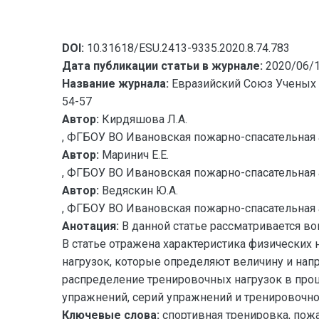
DOI:
10.31618/ESU.2413-9335.2020.8.74.783
Дата публикации статьи в журнале:
2020/06/
Название журнала:
Евразийский Союз Ученых 
54-57
Автор:
Кирдяшова Л.А.
, ФГБОУ ВО Ивановская пожарно-спасательная
Автор:
Маринич Е.Е.
, ФГБОУ ВО Ивановская пожарно-спасательная
Автор:
Ведяскин Ю.А.
, ФГБОУ ВО Ивановская пожарно-спасательная
Анотация:
В данной статье рассматривается в
В статье отражена характеристика физических
нагрузок, которые определяют величину и напр
распределение тренировочных нагрузок в про
упражнений, серий упражнений и тренировочно
Ключевые слова:
спортивная тренировка, пожа