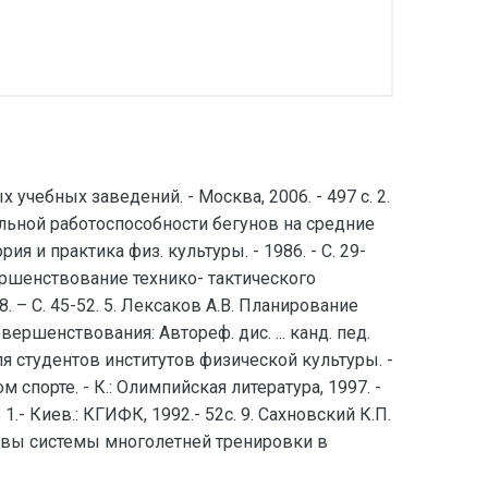
учебных заведений. - Москва, 2006. - 497 с. 2.
льной работоспособности бегунов на средние
я и практика физ. культуры. - 1986. - С. 29-
ершенствование технико- тактического
 – С. 45-52. 5. Лексаков А.В. Планирование
ршенствования: Автореф. дис. ... канд. пед.
для студентов институтов физической культуры. -
 спорте. - К.: Олимпийская литература, 1997. -
.- Киев.: КГИФК, 1992.- 52с. 9. Сахновский К.П.
сновы системы многолетней тренировки в