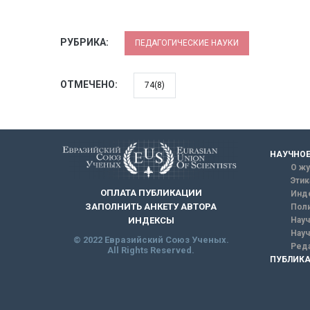
РУБРИКА:
ПЕДАГОГИЧЕСКИЕ НАУКИ
ОТМЕЧЕНО:
74(8)
НАУЧНОЕ
О жу
Этик
ОПЛАТА ПУБЛИКАЦИИ
Инд
ЗАПОЛНИТЬ АНКЕТУ АВТОРА
Поли
Науч
ИНДЕКСЫ
Науч
© 2022 Евразийский Союз Ученых.
Реда
All Rights Reserved.
ПУБЛИКА