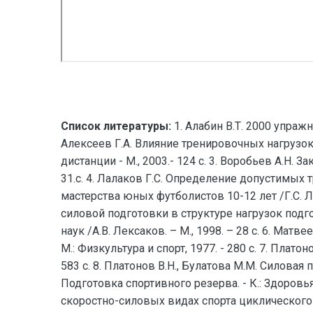
Список литературы:
1. Алабин В.Т. 2000 упраж
Алексеев Г.А. Влияние тренировочных нагрузо
дистанции - М., 2003.- 124 с. 3. Воробьев А.Н.
31.с. 4. Лалаков Г.С. Определение допустимых
мастерства юных футболистов 10-12 лет /Г.С. Л
силовой подготовки в структуре нагрузок подго
наук /А.В. Лексаков. – М., 1998. – 28 с. 6. Ма
М.: Физкультура и спорт, 1977. - 280 с. 7. Плат
583 с. 8. Платонов В.Н., Булатова М.М. Силовая
Подготовка спортивного резерва. - К.: Здоровь
скоростно-силовых видах спорта циклического хар