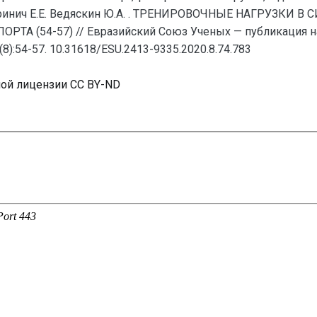
аринич Е.Е. Ведяскин Ю.А. . ТРЕНИРОВОЧНЫЕ НАГРУЗКИ
 (54-57) // Евразийский Союз Ученых — публикация на
8):54-57. 10.31618/ESU.2413-9335.2020.8.74.783
ной лицензии CC BY-ND