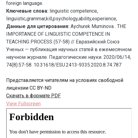
foreign language.
Ключевые слова:
linguistic competence,
linguistic,grammar,kill,psychology,ability,experience,
Данные для цитирования:
Aychurek Muminova . THE
IMPORTANCE OF LINGUISTIC COMPETENCE IN
TEACHING PROCESS (57-58) // Евразийский Союз
Ученых — публикация научных статей в ежемесячном
научном журнале. Педагогические науки. 2020/06/14;
74(8):57-58. 10.31618/ESU.2413-9335.2020.8.74.787
Представляется читателям на условиях свободной
лицензии CC BY-ND
Скачать в формате PDF
View Fullscreen
Перейти
к
содержимому
PDF