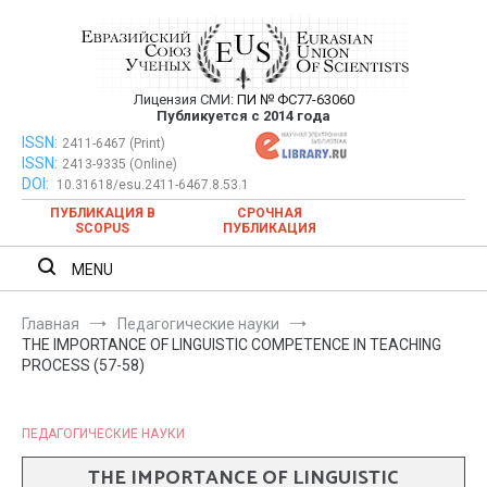
Перейти
к
содержимому
Лицензия СМИ:
ПИ № ФС77-63060
Евразийский Союз Ученых —
Публикуется с 2014 года
публикация научных статей в
ISSN:
Евразийский Союз Ученых — публикация научных статей в
2411-6467 (Print)
ISSN:
2413-9335 (Online)
ежемесячном научном журнале
ежемесячном научном журнале
DOI:
10.31618/esu.2411-6467.8.53.1
ПУБЛИКАЦИЯ В
СРОЧНАЯ
SCOPUS
ПУБЛИКАЦИЯ
MENU
Главная
Педагогические науки
THE IMPORTANCE OF LINGUISTIC COMPETENCE IN TEACHING
PROCESS (57-58)
ПЕДАГОГИЧЕСКИЕ НАУКИ
THE IMPORTANCE OF LINGUISTIC