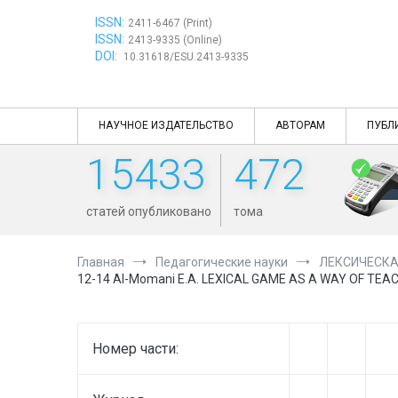
Перейти
ISSN:
к
2411-6467 (Print)
ISSN:
содержимому
2413-9335 (Online)
DOI:
10.31618/ESU.2413-9335
НАУЧНОЕ ИЗДАТЕЛЬСТВО
АВТОРАМ
ПУБЛ
15433
472
статей опубликовано
тома
Главная
Педагогические науки
ЛЕКСИЧЕСКА
12-14 Al-Momani E.A. LEXICAL GAME AS A WAY OF TE
Номер части: