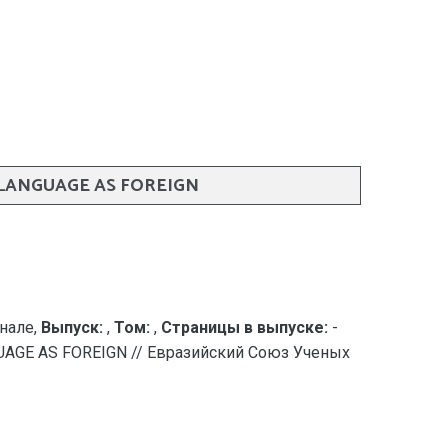
N LANGUAGE AS FOREIGN
нале,
Выпуск:
,
Том:
,
Страницы в выпуске:
-
GUAGE AS FOREIGN // Евразийский Союз Ученых