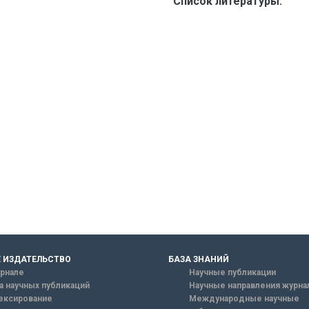
Список литературы:
 ИЗДАТЕЛЬСТВО
БАЗА ЗНАНИЙ
рнале
Научные публикации
а научных публикаций
Научные направления журна
ексирование
Международные научные