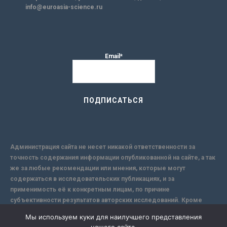
info@euroasia-science.ru
Email*
Администрация сайта не несет никакой ответственности за
точность содержания информации опубликованной на сайте, а так
же за любые рекомендации или мнения, которые могут
содержаться в исследовательских публикациях, и за
применимость её к конкретным лицам, по причине
субъективности результатов авторских исследований. Кроме
того, поскольку интернет не обеспечивает в полной мере
Мы используем куки для наилучшего представления
надежной защиты информации, Сайт не несет ответственности за