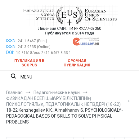
Перейти
к
содержимому
Лицензия СМИ:
ПИ № ФС77-63060
Евразийский Союз Ученых —
Публикуется с 2014 года
публикация научных статей в
ISSN:
Евразийский Союз Ученых — публикация научных статей в
2411-6467 (Print)
ISSN:
2413-9335 (Online)
ежемесячном научном журнале
ежемесячном научном журнале
DOI:
10.31618/esu.2411-6467.8.53.1
ПУБЛИКАЦИЯ В
СРОЧНАЯ
SCOPUS
ПУБЛИКАЦИЯ
MENU
Главная
Педагогические науки
ФИЗИКАДАН ЕСЕП ШЫҒАРУ БІЛІКТІЛІГІНІҢ
ПСИХОЛОГИЯЛЫҚ, ПЕДАГОГИКАЛЫҚ НЕГІЗДЕРІ (18-22)
18-22 Kenzhegaliev K.K., Almakhanov S. PSYCHOLOGICALY-
PEDAGOGICAL BASES OF SKILLS TO SOLVE PHYSICAL
PROBLEMS