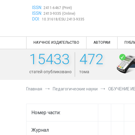
Перейти
ISSN:
к
2411-6467 (Print)
ISSN:
содержимому
2413-9335 (Online)
DOI:
10.31618/ESU.2413-9335
НАУЧНОЕ ИЗДАТЕЛЬСТВО
АВТОРАМ
ПУБЛ
15433
472
статей опубликовано
тома
Главная
Педагогические науки
ОБУЧЕНИЕ И
Номер части:
Журнал