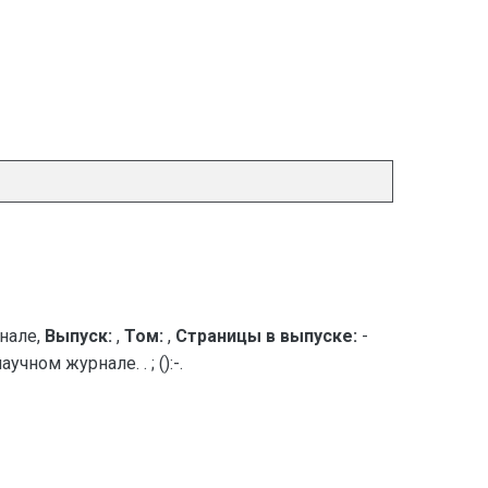
нале,
Выпуск:
,
Том:
,
Страницы в выпуске:
-
ном журнале. . ; ():-.