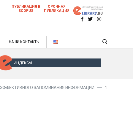
ПУБЛИКАЦИЯ В
СРОЧНАЯ
SCOPUS
ПУБЛИКАЦИЯ
 научных статей в ежемесячном научном
нале
ячном научном журнале
НАШИ КОНТАКТЫ
ИНДЕКСЫ
В ЭФФЕКТИВНОГО ЗАПОМИНАНИЯ ИНФОРМАЦИИ
1