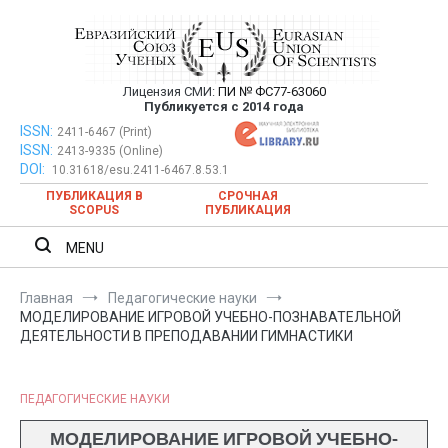
Перейти
к
содержимому
Лицензия СМИ:
ПИ № ФС77-63060
Евразийский Союз Ученых —
Публикуется с 2014 года
публикация научных статей в
ISSN:
Евразийский Союз Ученых — публикация научных статей в
2411-6467 (Print)
ISSN:
2413-9335 (Online)
ежемесячном научном журнале
ежемесячном научном журнале
DOI:
10.31618/esu.2411-6467.8.53.1
ПУБЛИКАЦИЯ В
СРОЧНАЯ
SCOPUS
ПУБЛИКАЦИЯ
MENU
Главная
Педагогические науки
МОДЕЛИРОВАНИЕ ИГРОВОЙ УЧЕБНО-ПОЗНАВАТЕЛЬНОЙ
ДЕЯТЕЛЬНОСТИ В ПРЕПОДАВАНИИ ГИМНАСТИКИ
ПЕДАГОГИЧЕСКИЕ НАУКИ
МОДЕЛИРОВАНИЕ ИГРОВОЙ УЧЕБНО-