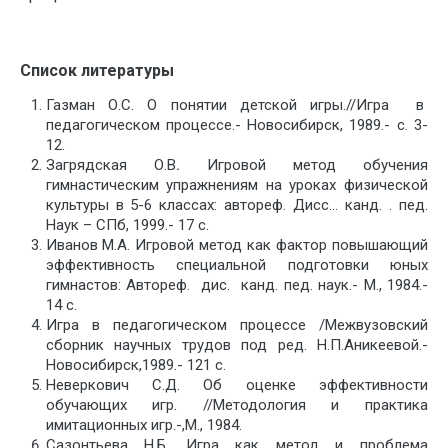
Список литературы
Газман О.С. О понятии детской игры.//Игра в
педагогическом процессе.- Новосибирск, 1989.- с. 3-
12.
Загрядская О.В
.
Игровой метод обучения
гимнастическим упражнениям на уроках физической
культуры в 5-6 классах: автореф. Дисс… канд. . пед.
Наук – СПб, 1999.- 17 с.
Иванов М.А. Игровой метод как фактор повышающий
эффективность специальной подготовки юных
гимнастов: Автореф. дис. канд. пед. наук.- М., 1984.-
14 с.
Игра в педагогическом процессе /Межвузовский
сборник научных трудов под ред. Н.П.Аникеевой.-
Новосибирск,1989.- 121 с.
Неверкович С.Д. Об оценке эффективности
обучающих игр. //Методология и практика
имитационных игр.-,М., 1984.
Сазонтьева Н.Б. Игра как метод и проблема