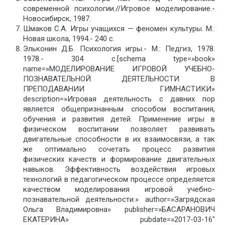
современной психологии.//Игровое моделирование.-
Новосибирск, 1987.
Шмаков С.А. Игры учащихся — феномен культуры. М.:
Новая школа, 1994.- 240 с.
Эльконин Д.Б. Психология игры.- М.: Педгиз, 1978.
1978.- 304 с.[schema type=»book»
name=»МОДЕЛИРОВАНИЕ ИГРОВОЙ УЧЕБНО-
ПОЗНАВАТЕЛЬНОЙ ДЕЯТЕЛЬНОСТИ В
ПРЕПОДАВАНИИ ГИМНАСТИКИ»
description=»Игровая деятельность с давних пор
является общепризнанным способом воспитания,
обучения и развития детей. Применение игры в
физическом воспитании позволяет развивать
двигательные способности в их взаимосвязи, а так
же оптимально сочетать процесс развития
физических качеств и формирование двигательных
навыков. Эффективность воздействия игровых
технологий в педагогическом процессе определяется
качеством моделирования игровой учебно-
познавательной деятельности.» author=»Загрядская
Ольга Владимировна» publisher=»БАСАРАНОВИЧ
ЕКАТЕРИНА» pubdate=»2017-03-16″