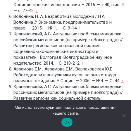
Социологические исследования. – 2016. — т.40, вып. 4.
— с. 27-42.
↑
Волонина, Н. А. Безработица молодежи / Н.А.
Волонина // Экономика, предпринимательство и
право. — 2015. — № 1. — С. 9-14.
↑
Крапивенский, А.С. Актуальные проблемы молодежи
российских мегаполисов (на примере г.Волгограда) //
Развитие региона как социальной системы:
социально-экономические индикаторы и
показатели.–Волгоград: Волгоградское научное
издательство, 2014. – С. 210-212.
↑
Аврамова Е.М., Аврамова Е.М., Верпаховская Ю.Б.
Работодатели и выпускники вузов на рынке труда:
взаимные ожидания // Социс. — 2006. — №4. — С. 44.
↑
Крапивенский, А.С. Актуальные проблемы молодежи
российских мегаполисов (на примере г.Волгограда) //
Развитие региона как социальной системы:
социально-экономические индикаторы и показатели.
Мы используем куки для наилучшего представления
–Волгоград: Волгоградское научное издательство,
нашего сайта.
2014. – С. 210-212.
↑
Шерер, И.Н. Современное решение проблем молодежи
Ok
на рынке труда в регионах // Электронный научно-