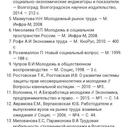
социально-экономические индикаторы и показатели.
— Волгоград: Волгоградское научное издательство,
2014. — 212 с.
Махмутова Н.Н. Молодежный рынок труда. — М.:
Инфра-М, 2008.
Николаева П.П. Молодежь в социальном
пространстве России. — М.: Инфра-М, 2008.
Рофе А.И Экономика труда. — М.: КноРус, 2010. — 400
с.
Розанваллон П. Новый социальный вопрос. — М.: 1999.
— 188 с.
Чупров В.И Молодежь в общественном
воспроизводстве. — М.: Социс, 1998. — 3 с.
Ростовская Т.К., Ростовская И.В. О развитии системы
защиты прав несовершеннолетних и молодежи //
Вопросы ювенальной юстиции.. — 2010. — №3..
Волонина, Н. А Безработица молодежи // Экономика,
предпринимательство и право.. — 2015. — №1. — С. 14.
Аврамова Е.М., Верпаховская Ю.Б. Работодатели и
выпускники вузов на рынке труда: взаимные
ожидания // Социс. — 2006. — №4. — С. 44.
Милованова Е.С, Парамонова В.А Трудовая
мобильность студенчекой молодежи в Волгограде