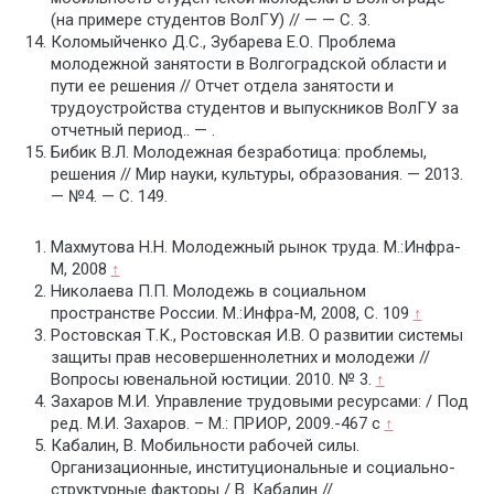
(на примере студентов ВолГУ) // — — С. 3.
Коломыйченко Д.С., Зубарева Е.О. Проблема
молодежной занятости в Волгоградской области и
пути ее решения // Отчет отдела занятости и
трудоустройства студентов и выпускников ВолГУ за
отчетный период.. — .
Бибик В.Л. Молодежная безработица: проблемы,
решения // Мир науки, культуры, образования. — 2013.
— №4. — С. 149.
Махмутова Н.Н. Молодежный рынок труда. М.:Инфра-
М, 2008
↑
Николаева П.П. Молодежь в социальном
пространстве России. М.:Инфра-М, 2008, С. 109
↑
Ростовская Т.К., Ростовская И.В. О развитии системы
защиты прав несовершеннолетних и молодежи //
Вопросы ювенальной юстиции. 2010. № 3.
↑
Захаров М.И. Управление трудовыми ресурсами: / Под
ред. М.И. Захаров. – М.: ПРИОР, 2009.-467 с
↑
Кабалин, В. Мобильности рабочей силы.
Организационные, институциональные и социально-
структурные факторы / В. Кабалин //