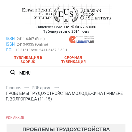
Перейти
к
содержимому
Лицензия СМИ:
ПИ № ФС77-63060
Евразийский Союз Ученых —
Публикуется с 2014 года
публикация научных статей в
ISSN:
Евразийский Союз Ученых — публикация научных статей в
2411-6467 (Print)
ISSN:
2413-9335 (Online)
ежемесячном научном журнале
ежемесячном научном журнале
DOI:
10.31618/esu.2411-6467.8.53.1
ПУБЛИКАЦИЯ В
СРОЧНАЯ
SCOPUS
ПУБЛИКАЦИЯ
MENU
Главная
PDF архив
ПРОБЛЕМЫ ТРУДОУСТРОЙСТВА МОЛОДЕЖИ НА ПРИМЕРЕ
Г. ВОЛГОГРАДА (11-15)
PDF АРХИВ
ПРОБЛЕМЫ ТРУДОУСТРОЙСТВА