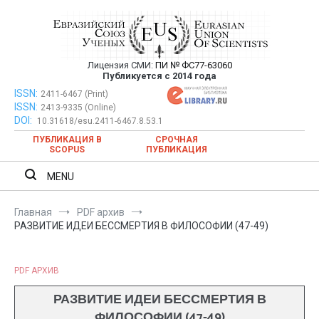
Перейти
к
содержимому
Лицензия СМИ:
ПИ № ФС77-63060
Евразийский Союз Ученых —
Публикуется с 2014 года
публикация научных статей в
ISSN:
Евразийский Союз Ученых — публикация научных статей в
2411-6467 (Print)
ISSN:
2413-9335 (Online)
ежемесячном научном журнале
ежемесячном научном журнале
DOI:
10.31618/esu.2411-6467.8.53.1
ПУБЛИКАЦИЯ В
СРОЧНАЯ
SCOPUS
ПУБЛИКАЦИЯ
MENU
Главная
PDF архив
РАЗВИТИЕ ИДЕИ БЕССМЕРТИЯ В ФИЛОСОФИИ (47-49)
PDF АРХИВ
РАЗВИТИЕ ИДЕИ БЕССМЕРТИЯ В
ФИЛОСОФИИ (47-49)