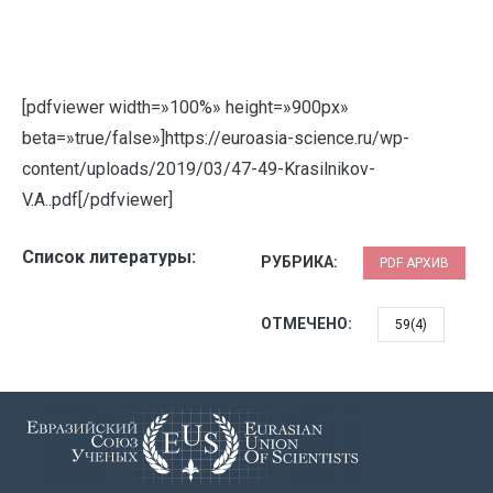
[pdfviewer width=»100%» height=»900px»
beta=»true/false»]https://euroasia-science.ru/wp-
content/uploads/2019/03/47-49-Krasilnikov-
V.A..pdf[/pdfviewer]
Список литературы:
РУБРИКА:
PDF АРХИВ
ОТМЕЧЕНО:
59(4)