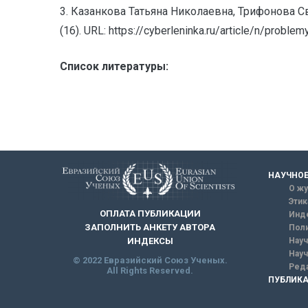
3. Казанкова Татьяна Николаевна, Трифонова 
(16). URL: https://cyberleninka.ru/article/n/probl
Список литературы:
НАУЧНОЕ
О жу
Этик
ОПЛАТА ПУБЛИКАЦИИ
Инд
ЗАПОЛНИТЬ АНКЕТУ АВТОРА
Поли
Науч
ИНДЕКСЫ
Науч
© 2022 Евразийский Союз Ученых.
Реда
All Rights Reserved.
ПУБЛИКА