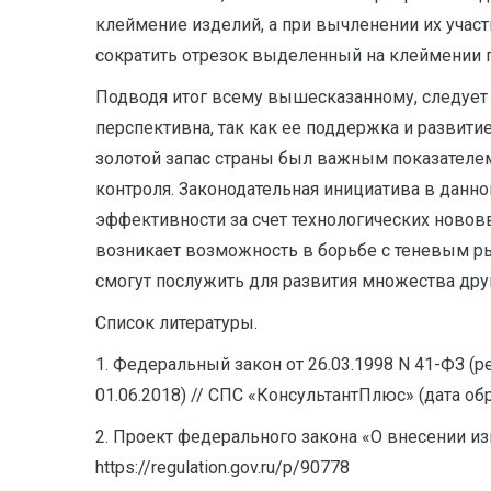
клеймение изделий, а при вычленении их учас
сократить отрезок выделенный на клеймении п
Подводя итог всему вышесказанному, следует 
перспективна, так как ее поддержка и развити
золотой запас страны был важным показателем 
контроля. Законодательная инициатива в данн
эффективности за счет технологических нововв
возникает возможность в борьбе с теневым ры
смогут послужить для развития множества дру
Список литературы.
1. Федеральный закон от 26.03.1998 N 41-ФЗ (ре
01.06.2018) // СПС «КонсультантПлюс» (дата обр
2. Проект федерального закона «О внесении и
https://regulation.gov.ru/p/90778