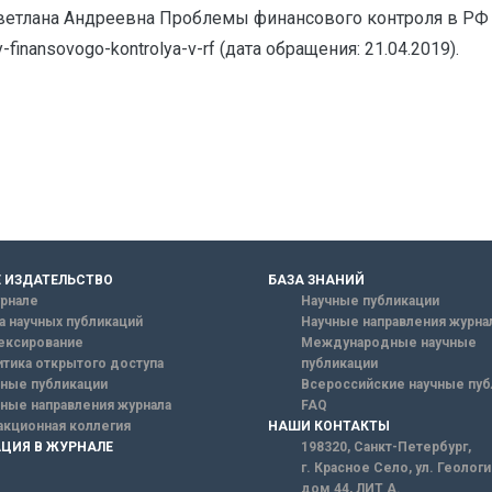
Светлана Андреевна Проблемы финансового контроля в РФ 
emy-finansovogo-kontrolya-v-rf (дата обращения: 21.04.2019).
 ИЗДАТЕЛЬСТВО
БАЗА ЗНАНИЙ
рнале
Научные публикации
а научных публикаций
Научные направления журна
ексирование
Международные научные
тика открытого доступа
публикации
ные публикации
Всероссийские научные пуб
ные направления журнала
FAQ
кционная коллегия
НАШИ КОНТАКТЫ
ЦИЯ В ЖУРНАЛЕ
198320, Санкт-Петербург,
г. Красное Село, ул. Геолог
дом 44, ЛИТ А.