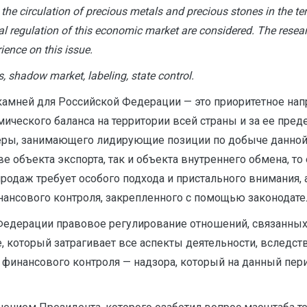
n the circulation of precious metals and precious stones in the te
l regulation of this economic market are considered. The resear
rience on this issue.
, shadow market, labeling, state control.
амней для Российской Федерации — это приоритетное нап
ческого баланса на территории всей страны и за ее преде
еры, занимающего лидирующие позиции по добыче данной 
 объекта экспорта, так и объекта внутреннего обмена, то
родаж требует особого подхода и пристального внимания, 
нсового контроля, закрепленного с помощью законодател
 Федерации правовое регулирование отношений, связанны
который затрагивает все аспекты деятельности, вследств
 финансового контроля — надзора, который на данный пе