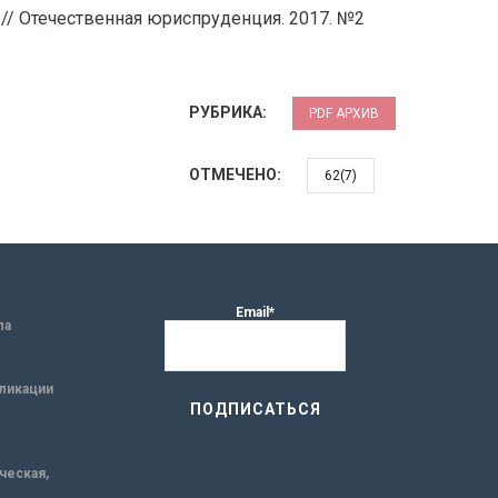
// Отечественная юриспруденция. 2017. №2
РУБРИКА:
PDF АРХИВ
ОТМЕЧЕНО:
62(7)
Email*
ла
ликации
ическая,