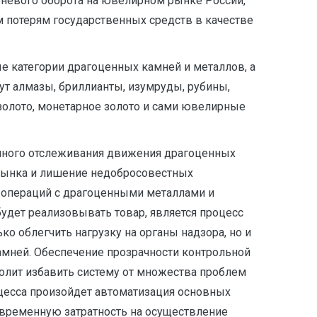
еневого оборота на ювелирном рынке России,
 потерям государственных средств в качестве
е категории драгоценных камней и металлов, а
ут алмазы, бриллианты, изумруды, рубины,
 золото, монетарное золото и сами ювелирные
олного отслеживания движения драгоценных
е рынка и лишение недобросовестных
 операций с драгоценными металлами и
дет реализовывать товар, является процесс
 облегчить нагрузку на органы надзора, но и
амней. Обеспечение прозрачности контрольной
олит избавить систему от множества проблем
оцесса произойдет автоматизация основных
 временную затратность на осуществление