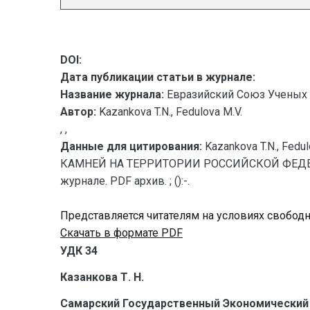
DOI:
Дата публикации статьи в журнале:
Название журнала:
Евразийский Союз Ученых 
Автор:
Kazankova T.N., Fedulova M.V.
, ,
Данные для цитирования:
Kazankova T.N., 
КАМНЕЙ НА ТЕРРИТОРИИ РОССИЙСКОЙ ФЕДЕРАЦИ
журнале. PDF архив. ; ():-.
Представляется читателям на условиях свобод
Скачать в формате PDF
УДК 34
Казанкова Т. Н.
Самарский Государственный Экономический