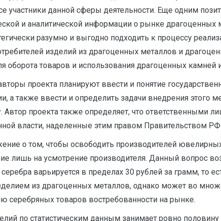
се участники данной сферы деятельности. Еще одним поз
ческой и аналитической информации о рынке драгоценных 
тегически разумно и выгодно подходить к процессу реали
потребителей изделий из драгоценных металлов и драгоце
оля оборота товаров и использования драгоценных камней 
авторы проекта планируют ввести и понятие государстве
и, а также ввести и определить задачи внедрения этого м
 Автор проекта также определяет, что ответственными ли
ной власти, наделенные этим правом Правительством РФ [
ние о том, чтобы освободить производителей ювелирных 
ие лишь на усмотрение производителя. Данный вопрос воз
серебра варьируется в пределах 30 рублей за грамм, то е
изделием из драгоценных металлов, однако может во мно
ию серебряных товаров востребованности на рынке.
делий по статистическим данным занимает ровно половину 