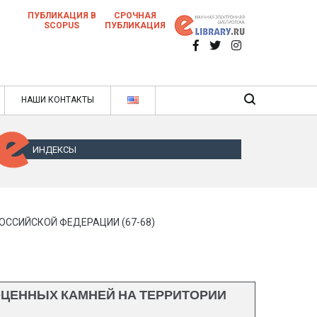
ПУБЛИКАЦИЯ В
СРОЧНАЯ
SCOPUS
ПУБЛИКАЦИЯ
 научных статей в ежемесячном научном
нале
ячном научном журнале
НАШИ КОНТАКТЫ
ИНДЕКСЫ
ССИЙСКОЙ ФЕДЕРАЦИИ (67-68)
ОЦЕННЫХ КАМНЕЙ НА ТЕРРИТОРИИ