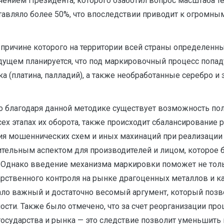
ением Президента, которого озаботил вопрос масштаба т
авляло более 50%, что впоследствии приводит к огромным
 причине которого на территории всей страны определенны
дущем планируется, что под маркировочный процесс попад
 (платина, палладий), а также необработанные серебро и
что благодаря данной методике существует возможность п
сех этапах их оборота, также происходит сбалансировани
ия мошеннических схем и иных махинаций при реализации
льным аспектом для производителей и лицом, которое бу
днако введение механизма маркировки поможет не только
рственного контроля на рынке драгоценных металлов и к
ало важный и достаточно весомый аргумент, который позв
сти. Также было отмечено, что за счет реорганизации пр
осударства и рынка — это следствие позволит уменьшить