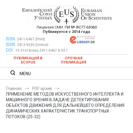
Перейти
к
содержимому
Лицензия СМИ:
ПИ № ФС77-63060
Евразийский Союз Ученых —
Публикуется с 2014 года
публикация научных статей в
ISSN:
Евразийский Союз Ученых — публикация научных статей в
2411-6467 (Print)
ISSN:
2413-9335 (Online)
ежемесячном научном журнале
ежемесячном научном журнале
DOI:
10.31618/esu.2411-6467.8.53.1
ПУБЛИКАЦИЯ В
СРОЧНАЯ
SCOPUS
ПУБЛИКАЦИЯ
MENU
Главная
PDF архив
ПРИМЕНЕНИЕ МЕТОДОВ ИСКУССТВЕННОГО ИНТЕЛЛЕКТА И
МАШИННОГО ЗРЕНИЯ В ЗАДАЧЕ ДЕТЕКТИРОВАНИЯ
ОБЪЕКТОВ ДВИЖЕНИЯ ДЛЯ ДАЛЬНЕЙШЕГО ОПРЕДЕЛЕНИЯ
ДИНАМИЧЕСКИХ ХАРАКТЕРИСТИК ТРАНСПОРТНЫХ
ПОТОКОВ (25-32)