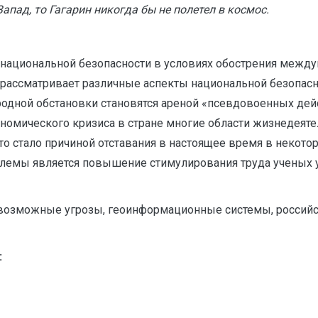
апад, то Гагарин никогда бы не полетел в космос.
национальной безопасности в условиях обострения междун
ассматривает различные аспекты национальной безопасно
родной обстановки становятся ареной «псевдовоенных дей
номического кризиса в стране многие области жизнедеят
о стало причиной отставания в настоящее время в некотор
емы является повышение стимулирования труда ученых у
возможные угрозы, геоинформационные системы, российск
: