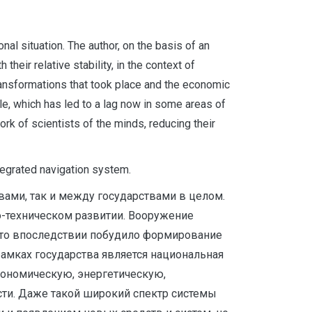
nal situation. The author, on the basis of an
their relative stability, in the context of
transformations that took place and the economic
ile, which has led to a lag now in some areas of
ork of scientists of the minds, reducing their
tegrated navigation system.
ами, так и между государствами в целом.
но-техническом развитии. Вооружение
это впоследствии побудило формирование
амках государства является национальная
кономическую, энергетическую,
сти. Даже такой широкий спектр системы