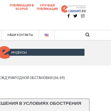
ПУБЛИКАЦИЯ В
СРОЧНАЯ
SCOPUS
ПУБЛИКАЦИЯ
 научных статей в ежемесячном научном
нале
ячном научном журнале
НАШИ КОНТАКТЫ
ИНДЕКСЫ
ЕЖДУНАРОДНОЙ ОБСТАНОВКИ (66-69)
ЕШЕНИЯ В УСЛОВИЯХ ОБОСТРЕНИЯ