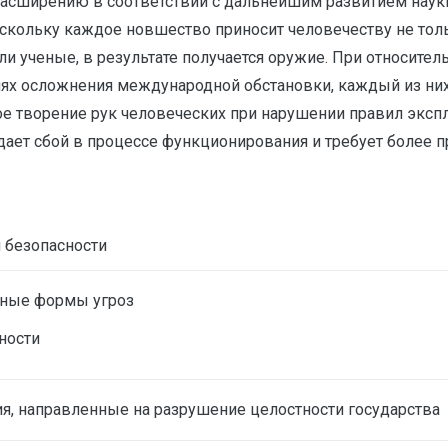
асширению в соответствии с дальнейшим развитием науки
скольку каждое новшество приносит человечеству не толь
ли ученые, в результате получается оружие. При относите
виях осложнения международной обстановки, каждый из ни
бое творение рук человеческих при нарушении правил экспл
а дает сбой в процессе функционирования и требует более
 безопасности
ные формы угроз
ности
я, направленные на разрушение целостности государства