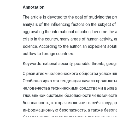
Аnnotation
The article is devoted to the goal of studying the pr
analysis of the influencing factors on the subject of 
aggravating the international situation, become the 
crisis in the country, many areas of human activity,
science. According to the author, an expedient solut
outflow to foreign countries.
Keywords: national security, possible threats, geog
С развитием человеческого общества усложняю
Особенно ярко эта тенденция начала проявлять
человечества техническими средствами вызва
глобальной системы безопасности человечеств
безопасность, которая включает в себя госуд
информационную безопасность, а также безопа