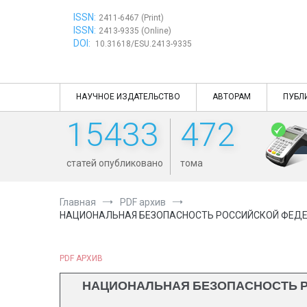
Перейти
ISSN:
к
2411-6467 (Print)
ISSN:
содержимому
2413-9335 (Online)
DOI:
10.31618/ESU.2413-9335
НАУЧНОЕ ИЗДАТЕЛЬСТВО
АВТОРАМ
ПУБЛ
15433
472
статей опубликовано
тома
Главная
PDF архив
НАЦИОНАЛЬНАЯ БЕЗОПАСНОСТЬ РОССИЙСКОЙ ФЕДЕР
PDF АРХИВ
НАЦИОНАЛЬНАЯ БЕЗОПАСНОСТЬ Р