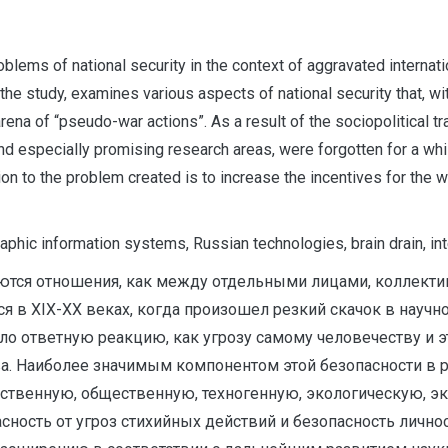
oblems of national security in the context of aggravated internatio
the study, examines various aspects of national security that, with 
arena of “pseudo-war actions”. As a result of the sociopolitical 
 and especially promising research areas, were forgotten for a wh
ion to the problem created is to increase the incentives for the w
raphic information systems, Russian technologies, brain drain, in
тся отношения, как между отдельными лицами, коллектив
ся в XIX-XX веках, когда произошел резкий скачок в науч
ло ответную реакцию, как угрозу самому человечеству и 
а. Наиболее значимым компонентом этой безопасности в р
арственную, общественную, техногенную, экологическую, э
сность от угроз стихийных действий и безопасность лично