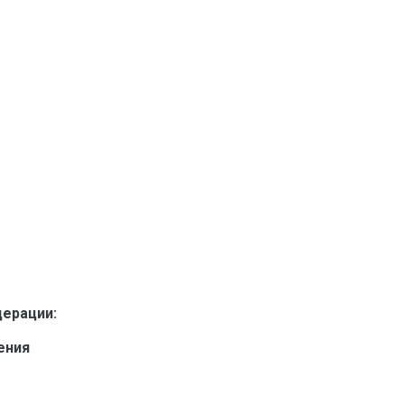
ерации:
ения