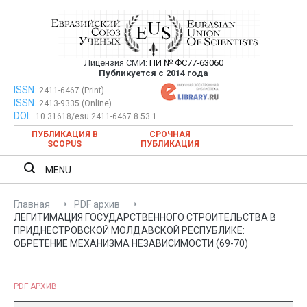
Перейти
к
содержимому
Лицензия СМИ:
ПИ № ФС77-63060
Евразийский Союз Ученых —
Публикуется с 2014 года
публикация научных статей в
ISSN:
Евразийский Союз Ученых — публикация научных статей в
2411-6467 (Print)
ISSN:
2413-9335 (Online)
ежемесячном научном журнале
ежемесячном научном журнале
DOI:
10.31618/esu.2411-6467.8.53.1
ПУБЛИКАЦИЯ В
СРОЧНАЯ
SCOPUS
ПУБЛИКАЦИЯ
MENU
Главная
PDF архив
ЛЕГИТИМАЦИЯ ГОСУДАРСТВЕННОГО СТРОИТЕЛЬСТВА В
ПРИДНЕСТРОВСКОЙ МОЛДАВСКОЙ РЕСПУБЛИКЕ:
ОБРЕТЕНИЕ МЕХАНИЗМА НЕЗАВИСИМОСТИ (69-70)
PDF АРХИВ