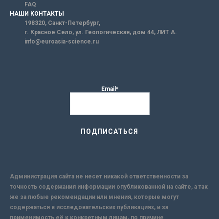
FAQ
НАШИ КОНТАКТЫ
198320, Санкт-Петербург,
г. Красное Село, ул. Геологическая, дом 44, ЛИТ А.
info@euroasia-science.ru
Email*
Администрация сайта не несет никакой ответственности за
точность содержания информации опубликованной на сайте, а так
же за любые рекомендации или мнения, которые могут
содержаться в исследовательских публикациях, и за
применимость её к конкретным лицам, по причине