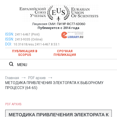
Перейти
к
содержимому
Лицензия СМИ:
ПИ № ФС77-63060
Евразийский Союз Ученых —
Публикуется с 2014 года
публикация научных статей в
ISSN:
Евразийский Союз Ученых — публикация научных статей в
2411-6467 (Print)
ISSN:
2413-9335 (Online)
ежемесячном научном журнале
ежемесячном научном журнале
DOI:
10.31618/esu.2411-6467.8.53.1
ПУБЛИКАЦИЯ В
СРОЧНАЯ
SCOPUS
ПУБЛИКАЦИЯ
MENU
Главная
PDF архив
МЕТОДИКА ПРИВЛЕЧЕНИЯ ЭЛЕКТОРАТА К ВЫБОРНОМУ
ПРОЦЕССУ (64-65)
PDF АРХИВ
МЕТОДИКА ПРИВЛЕЧЕНИЯ ЭЛЕКТОРАТА К