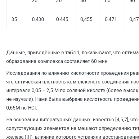
20
30
40
60
90
35
0,430
0.445
0,455
0,471
0,4
Данные, приведённые в табл.1, показывают, что оптим
образование комплекса составляет 60 мин.
Исследования по влиянию кислотности проведения реа
что оптическая плотность комплексного соединения пос
интервале 0,05 – 2,5 М по соляной кислоте (более высо
не изучали). Нами была выбрана кислотность проведен
0,65М по HCI.
На основании литературных данных, известно [4,5,7], чт
сопутствующих элементов не мешают определению тит
железа (III), влияние которого устраняли восстановление