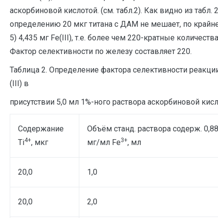
аскорбиновой кислотой. (см. табл.2). Как видно из табл. 2
определению 20 мкг титана с ДАМ не мешает, по крайне
5) 4,435 мг Fe(III), т.е. более чем 220-кратные количества
Фактор селективности по железу составляет 220.
Таблица 2. Определение фактора селективности реакци
(III) в
присутствии 5,0 мл 1%-ного раствора аскорбиновой кис
Содержание
Объём станд. раствора содерж. 0,8
4+
3+
Ti
, мкг
мг/мл Fe
, мл
20,0
1,0
20,0
2,0