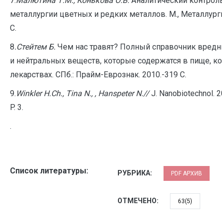
7.
Малютина Т.М., Конькова О.В.
Аналитический контрол
металлургии цветных и редких металлов. М., Металлурги
С.
8
.Стейтем Б.
Чем нас травят? Полный справочник вредн
и нейтральных веществ, которые содержатся в пище, к
лекарствах. СПб.: Прайм-Еврознак. 2010.-319 С.
9.
Winkler H.Ch., Tina N., , Hanspeter N.//
J. Nanobiotechnol. 2
P. 3.
.
Список литературы:
РУБРИКА:
PDF АРХИВ
ОТМЕЧЕНО:
63(5)