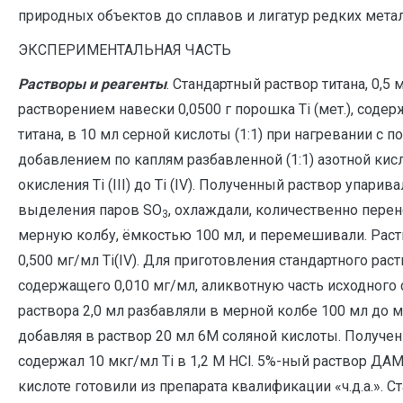
природных объектов до сплавов и лигатур редких металл
ЭКСПЕРИМЕНТАЛЬНАЯ ЧАСТЬ
Растворы и реагенты
. Стандартный раствор титана, 0,5
растворением навески 0,0500 г порошка Тi (мет.), соде
титана, в 10 мл серной кислоты (1:1) при нагревании с
добавлением по каплям разбавленной (1:1) азотной кис
окисления Тi (III) до Тi (IV). Полученный раствор упарив
выделения паров SO
, охлаждали, количественно перен
3
мерную колбу, ёмкостью 100 мл, и перемешивали. Рас
0,500 мг/мл Тi(IV). Для приготовления стандартного раст
содержащего 0,010 мг/мл, аликвотную часть исходного 
раствора 2,0 мл разбавляли в мерной колбе 100 мл до м
добавляя в раствор 20 мл 6М соляной кислоты. Получе
содержал 10 мкг/мл Тi в 1,2 М НСl. 5%-ный раствор ДА
кислоте готовили из препарата квалификации «ч.д.а.». 