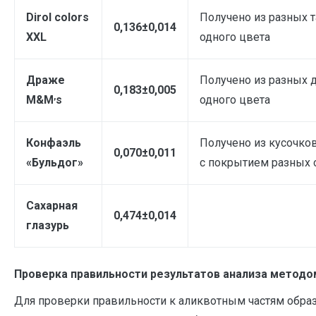
Dirol colors
Получено из разных 
0,136±0,014
XXL
одного цвета
Драже
Получено из разных 
0,183±0,005
,
М&M
s
одного цвета
Конфаэль
Получено из кусочко
0,070±0,011
«Бульдог»
с покрытием разных 
Сахарная
0,474±0,014
глазурь
Проверка правильности результатов анализа методо
Для проверки правильности к аликвотным частям обра