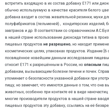
встретить входящую в их состав добавку Е171 или диокс
обычно используемую в качестве красителя белого цвет
добавка входит в состав жевательной резинки, муки дл
полуфабрикатов (пельменей) , кондитерских изделий, 
завтраков и др. В соответствии со справочником А.С.Булд
в нашей стране использование диоксида титана в прои
пищевых продуктов
не разрешено
, но находит примен
косметических целях, упаковках продуктов. Издание [6 с.
посвящённое новейшим данным исследования пищевых
относит Е171 к разрешённым в России, но
опасным
пи
добавкам, вызывающим болезни печени и почек. Справоч
упоминает о безопасности указанной добавки при употр
пищу, но замечает, что имеются данные о том, что она в
животных, особенно при контакте её в виде наночастиц 
многие производители продуктов в нашей стране вводят
пищевых продуктов эту добавку, ссылаясь на её безвре