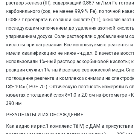
раствор железа (III), содержащий 0,887 мг/|мл Fe готов
карбонильного (сод. не менее 99,9 % Fe), по точной навес
0,0887 г препарата в соляной кислоте (1:1), окисляя азот
последующим кипячением до удаления азотной кислот
упариванием досуха. Соли растворяли с добавлением с
кислоты при нагревании. Все используемые реагенты и
имели квалификацию не ниже «ч.д.а.». В качестве восс
использовали 1%-ный раствор аскорбиновой кислоты; 
реакции служил 1%-ный раствор сернокислой меди. Сп
поглощения реагента и комплекса снимали на спектро
СФ-104» ( PGF 70 ). Оптическую плотность измеряли в с
кюветах с толщиной слоя ℓ=1,0 и 2,0 см на фотометре 
390 нм.
РЕЗУЛЬТАТЫ И ИХ ОБСУЖДЕНИЕ
Как видно из рис.1 комплекс Ti(IV) c ДАМ в присутстви