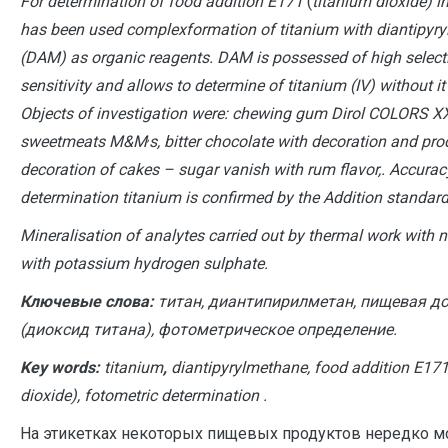
For determination of food addition Е171
(
titanium dioxide) i
has been used
complexformation of titanium with diantipyr
(DAM) as organic reagents. DAM is possessed of high selecti
sensitivity and allows to determine of titanium (IV) without it
Objects of investigation were: chewing gum Dirol
COLORS XX
,
sweetmeats М&M
s, bitter chocolate with decoration and pro
decoration of cakes – sugar vanish with rum flavor,. Accurac
determination titanium is confirmed by the Addition standar
Mineralisation of analytes carried out by thermal work with n
with potassium hydrogen sulphate.
Ключевые слова:
титан, диантипирилметан, пищевая до
(диоксид титана), фотометрическое определение.
Key words:
titanium
,
diantipyrylmethane, food addition Е171
dioxide), fotometric determination .
На этикетках некоторых пищевых продуктов нередко 