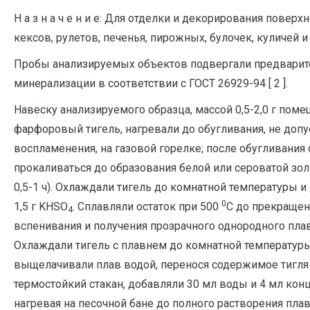
Н а з н а ч е н и е: Для отделки и декорирования поверхн
кексов, рулетов, печенья, пирожных, булочек, куличей и 
Пробы анализируемых объектов подвергали предварит
минерализации в соответствии с ГОСТ 26929-94 [ 2 ].
Навеску анализируемого образца, массой 0,5-2,0 г поме
фарфоровый тигель, нагревали до обугливания, не допу
воспламенения, на газовой горелке; после обугливания
прокаливаться до образования белой или сероватой зол
0,5-1 ч). Охлаждали тигель до комнатной температуры и
0
1,5 г KHSO
. Сплавляли остаток при 500
С до прекращен
4
вспенивания и получения прозрачного однородного плава
Охлаждали тигель с плавнем до комнатной температур
выщелачивали плав водой, перенося содержимое тигля
термостойкий стакан, добавляли 30 мл воды и 4 мл конц.
нагревая на песочной бане до полного растворения плав