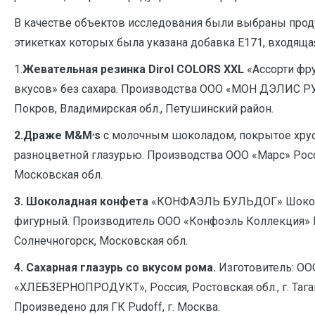
В качестве объектов исследования были выбраны прод
этикетках которых была указана добавка Е171, входящая
1.
Жевательная резинка Dirol
COLORS XXL
«Ассорти фр
вкусов» без сахара. Производства ООО «МОН ДЭЛИС РУ
Покров, Владимирская обл., Петушинский район.
,
2.
Драже М&M
s
с молочным шоколадом, покрытое хру
разноцветной глазурью. Производства ООО «Марс» Росси
Московская обл.
3. Шоколадная конфета
«КОНФАЭЛЬ БУЛЬДОГ»
Шоко
фигурный. Производитель ООО «Конфоэль Коллекция» Р
Солнечногорск, Московская обл.
4. Сахарная глазурь со вкусом рома.
Изготовитель: ОО
«ХЛЕБЗЕРНОПРОДУКТ», Россия, Ростовская обл., г. Тага
Произведено для ГК Pudoff, г. Москва.