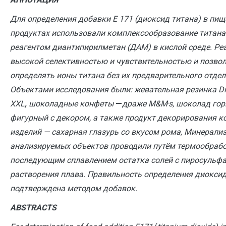
Для определения добавки Е 171 (диоксид титана) в пи
продуктах использовали комплексообразование титана (
реагентом диантипирилметан (ДАМ) в кислой среде. Ре
высокой селективностью и чувствительностью и позво
определять ионы титана без их предварительного отдел
Объектами исследования были: жевательная резинка Di
,
XXL
,
шоколадные конфеты
—
драже М&M
s, шоколад го
фигурный с декором, а также продукт декорирования к
изделий —
сахарная глазурь со вкусом рома
,
Минерали
анализируемых объектов проводили путём термообрабо
последующим сплавлением остатка солей с пиросульфа
растворения плава. Правильность определения диоксид
подтверждена методом добавок.
A
BSTRACTS