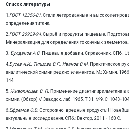
Список литературы
1.
ГОСТ 12356-81
. Стали легированные и высоколегиро
определения титана.
2.
ГОСТ 26929-94
. Сырьё и продукты пищевые. Подготовк
Минерализация для определения токсичных элементов.
3.
Булдаков А.С.
Пищевые добавки. Справочник. СПб.: Ut, 
4.
Бусев А.И., Типцова В.Г., Иванов В.М.
Практическое рук
аналитической химии редких элементов. М.: Химия, 1966.
144.
5.
Живописцев
.
В. П.
Применение диантипирилметана в 
химии. (Обзор) // Заводск. лаб. 1965. Т.31, №9, С. 1043-104
6.
Ефремов О.В.
Осторожно: вредные продукты! Новейш
актуальные исследования. СПб.: Вектор, 2011.- 160 С.