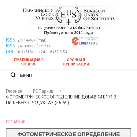
Перейти
к
содержимому
Лицензия СМИ:
ПИ № ФС77-63060
Евразийский Союз Ученых —
Публикуется с 2014 года
публикация научных статей в
ISSN:
Евразийский Союз Ученых — публикация научных статей в
2411-6467 (Print)
ISSN:
2413-9335 (Online)
ежемесячном научном журнале
ежемесячном научном журнале
DOI:
10.31618/esu.2411-6467.8.53.1
ПУБЛИКАЦИЯ В
СРОЧНАЯ
SCOPUS
ПУБЛИКАЦИЯ
MENU
Главная
PDF архив
ФОТОМЕТРИЧЕСКОЕ ОПРЕДЕЛЕНИЕ ДОБАВКИ Е171 В
ПИЩЕВЫХ ПРОДУКТАХ (56-59)
PDF АРХИВ
ФОТОМЕТРИЧЕСКОЕ ОПРЕДЕЛЕНИЕ