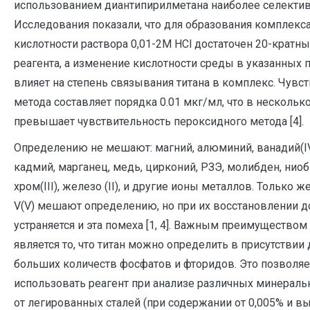
использованием диантипирилметана наиболее селектив
Исследования показали, что для образования комплекс
кислотности раствора 0,01-2М HCl достаточен 20-кратн
реагента, а изменение кислотности среды в указанных 
влияет на степень связывания титана в комплекс. Чувс
метода составляет порядка 0.01 мкг/мл, что в нескольк
превышает чувствительность пероксидного метода [4].
Определению не мешают: магний, алюминий, ванадий(IV
кадмий, марганец, медь, цирконий, РЗЭ, молибден, ниоби
хром(III), железо (II), и другие ионы металлов. Только жел
V(V) мешают определению, но при их восстановлении до F
устраняется и эта помеха [1, 4]. Важным преимуществом
является то, что титан можно определить в присутствии
больших количеств фосфатов и фторидов. Это позволяе
использовать реагент при анализе различных минерал
от легированных сталей (при содержании от 0,005% и вы