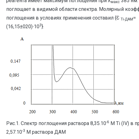
реагента имеет максимум поглощения при λ
385 нм.
макс
поглощает в видимой области спектра. Молярный коэф
поглощения в условиях применения составил {Ɛ
=
Ti-ДАМ
3
(16,15±020)∙10
}.
-6
Рис.1. Спектр поглощения раствора 8,35.10
М Ti (IV) в 
-3
2,57.10
М раствора ДАМ