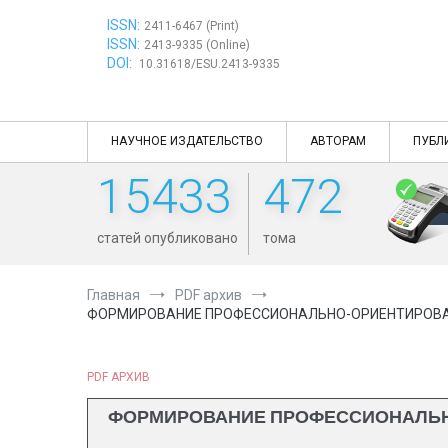
Перейти
ISSN:
к
2411-6467 (Print)
ISSN:
содержимому
2413-9335 (Online)
DOI:
10.31618/ESU.2413-9335
НАУЧНОЕ ИЗДАТЕЛЬСТВО
АВТОРАМ
ПУБЛ
15433
472
статей опубликовано
тома
Главная
PDF архив
ФОРМИРОВАНИЕ ПРОФЕССИОНАЛЬНО-ОРИЕНТИРОВАН
PDF АРХИВ
ФОРМИРОВАНИЕ ПРОФЕССИОНАЛЬН