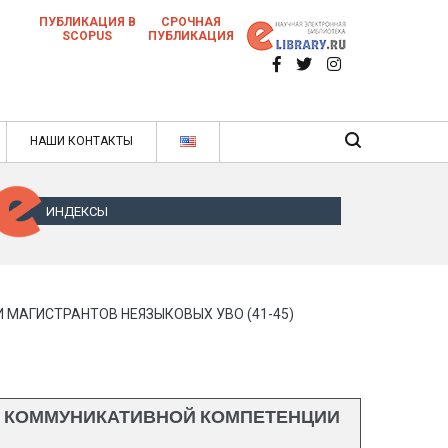
ПУБЛИКАЦИЯ В
СРОЧНАЯ
SCOPUS
ПУБЛИКАЦИЯ
 научных статей в ежемесячном научном
нале
ячном научном журнале
НАШИ КОНТАКТЫ
ИНДЕКСЫ
АГИСТРАНТОВ НЕЯЗЫКОВЫХ УВО (41-45)
 КОММУНИКАТИВНОЙ КОМПЕТЕНЦИИ