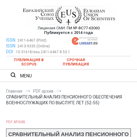
Перейти
к
содержимому
Лицензия СМИ:
ПИ № ФС77-63060
Евразийский Союз Ученых —
Публикуется с 2014 года
публикация научных статей в
ISSN:
Евразийский Союз Ученых — публикация научных статей в
2411-6467 (Print)
ISSN:
2413-9335 (Online)
ежемесячном научном журнале
ежемесячном научном журнале
DOI:
10.31618/esu.2411-6467.8.53.1
ПУБЛИКАЦИЯ В
СРОЧНАЯ
SCOPUS
ПУБЛИКАЦИЯ
MENU
Главная
PDF архив
СРАВНИТЕЛЬНЫЙ АНАЛИЗ ПЕНСИОННОГО ОБЕСПЕЧЕНИЯ
ВОЕННОСЛУЖАЩИХ ПО ВЫСЛУГЕ ЛЕТ (52-55)
PDF АРХИВ
СРАВНИТЕЛЬНЫЙ АНАЛИЗ ПЕНСИОННОГО