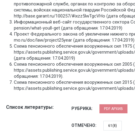
противопожарной службе, органах по контролю за оборо
системы, войсках национальной гвардии Российской Феде
http://base.garant.ru/100257/#ixzz5lwTgcVHo (дата обраще
Информационный веб-сайт государственного сектора Сое
pension/what-youll-get (дата обращения: 17.04.2019)
Проект Федерального закона об увеличении нижнего преде
mo.ru/doc/law/project25year (дата обращения: 17.04.2019)
Схема пенсионного обеспечения вооруженных сил 1975 (A
https://assets.publishing.service.gov.uk/government/upl
(дата обращения: 17.04.2019)
Схема пенсионного обеспечения вооруженных сил 2005 (A
https://assets.publishing.service.gov.uk/government/upl
обращения: 17.04.2019).
Схема пенсионного обеспечения вооруженных сил 2015 (A
https://assets.publishing.service.gov.uk/government/uplo
Список литературы:
РУБРИКА:
PDF АРХИВ
ОТМЕЧЕНО:
61(8)