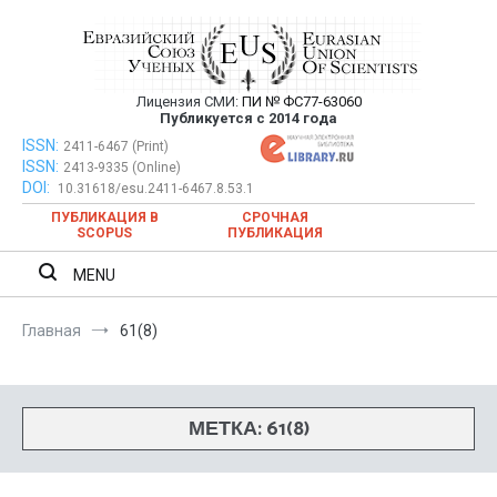
Перейти
к
содержимому
Лицензия СМИ:
ПИ № ФС77-63060
Евразийский Союз Ученых —
Публикуется с 2014 года
публикация научных статей в
ISSN:
Евразийский Союз Ученых — публикация научных статей в
2411-6467 (Print)
ISSN:
2413-9335 (Online)
ежемесячном научном журнале
ежемесячном научном журнале
DOI:
10.31618/esu.2411-6467.8.53.1
ПУБЛИКАЦИЯ В
СРОЧНАЯ
SCOPUS
ПУБЛИКАЦИЯ
MENU
Главная
61(8)
МЕТКА:
61(8)