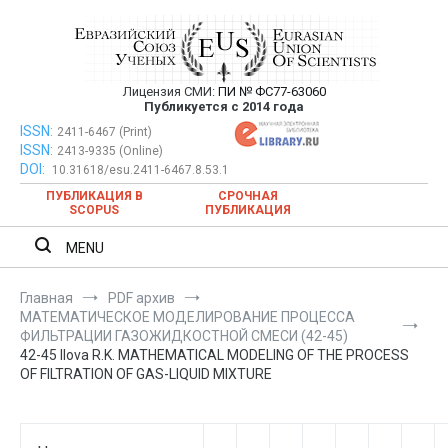
Перейти
к
содержимому
Лицензия СМИ:
ПИ № ФС77-63060
Евразийский Союз Ученых —
Публикуется с 2014 года
публикация научных статей в
ISSN:
Евразийский Союз Ученых — публикация научных статей в
2411-6467 (Print)
ISSN:
2413-9335 (Online)
ежемесячном научном журнале
ежемесячном научном журнале
DOI:
10.31618/esu.2411-6467.8.53.1
ПУБЛИКАЦИЯ В
СРОЧНАЯ
SCOPUS
ПУБЛИКАЦИЯ
MENU
Главная
PDF архив
МАТЕМАТИЧЕСКОЕ МОДЕЛИРОВАНИЕ ПРОЦЕССА
ФИЛЬТРАЦИИ ГАЗОЖИДКОСТНОЙ СМЕСИ (42-45)
42-45 Ilova R.K. MATHEMATICAL MODELING OF THE PROCESS
OF FILTRATION OF GAS-LIQUID MIXTURE