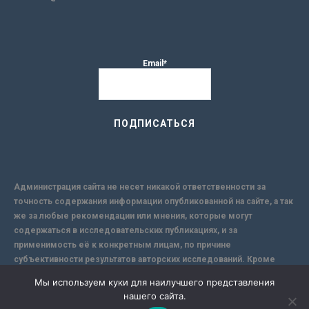
Email*
Администрация сайта не несет никакой ответственности за
точность содержания информации опубликованной на сайте, а так
же за любые рекомендации или мнения, которые могут
содержаться в исследовательских публикациях, и за
применимость её к конкретным лицам, по причине
субъективности результатов авторских исследований. Кроме
того, поскольку интернет не обеспечивает в полной мере
Мы используем куки для наилучшего представления
надежной защиты информации, Сайт не несет ответственности за
нашего сайта.
информацию, присылаемую через интернет.