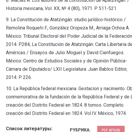
8. Macías A. Los autores de la Constitución de Apatzingan. /
Historia mexicana, Vol. XX, № 4 (80), 1971. P. 511-521.
9. La Constitución de Atatzingán: studio jurídico-histórico /
Remolina Roqueňi F., González Oropeza M., Arriaga Ochoa A.
México: Tribunal Electoral del Poder Judicial de la Federación
2014. P.284; La Constitución de Atatzingán: Carta Libertaria de
Américas / Ensayos de Julio Moguel y David Cienfuegos.
México: Centro de Estudios Sociales y de Opinión Pública-
Cámara de Diputados/ LXII Legislatura: Juan Bablos Editor,
2014. P. 226.
10. La República federal mexicana. Gestacion y naciniento. O
conmemorativa de la fundación de la República Federal y de 
creación del Distrito Federal en 1824. 8 tomos. Completo.
creación del Distrito Federal en 1824. Vol.IV. México, 1974.
Список литературы:
РУБРИКА:
PDF АРХИВ