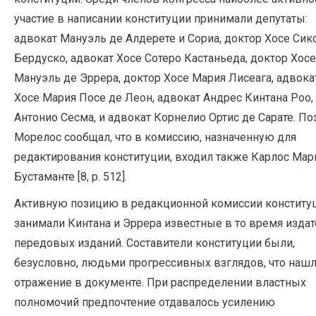
участие в написании конституции принимали депутаты:
адвокат Мануэль де Алдерете и Сориа, доктор Хосе Сик
Бердуско, адвокат Хосе Сотеро Кастаньеда, доктор Хосе
Мануэль де Эррера, доктор Хосе Мария Лисеага, адвока
Хосе Мария Посе де Леон, адвокат Андрес Кинтана Роо,
Антонио Сесма, и адвокат Корнелио Ортис де Сарате. П
Морелос сообщал, что в комиссию, назначенную для
редактирования конституции, входил также Карлос Мар
Бустаманте [8, р. 512].
Активную позицию в редакционной комиссии конститу
занимали Кинтана и Эррера известные в то время изда
передовых изданий. Составители конституции были,
безусловно, людьми прогрессивных взглядов, что наш
отражение в документе. При распределении властных
полномочий предпочтение отдавалось усилению