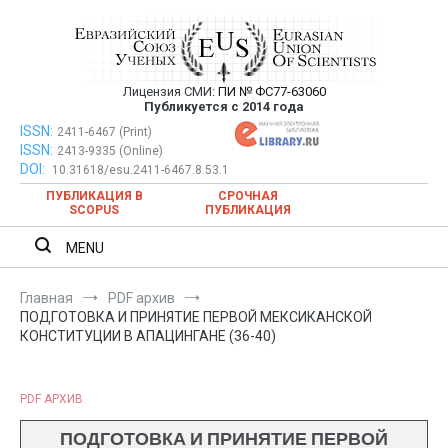
Перейти
к
содержимому
Лицензия СМИ:
ПИ № ФС77-63060
Евразийский Союз Ученых —
Публикуется с 2014 года
публикация научных статей в
ISSN:
Евразийский Союз Ученых — публикация научных статей в
2411-6467 (Print)
ISSN:
2413-9335 (Online)
ежемесячном научном журнале
ежемесячном научном журнале
DOI:
10.31618/esu.2411-6467.8.53.1
ПУБЛИКАЦИЯ В
СРОЧНАЯ
SCOPUS
ПУБЛИКАЦИЯ
MENU
Главная
PDF архив
ПОДГОТОВКА И ПРИНЯТИЕ ПЕРВОЙ МЕКСИКАНСКОЙ
КОНСТИТУЦИИ В АПАЦИНГАНЕ (36-40)
PDF АРХИВ
ПОДГОТОВКА И ПРИНЯТИЕ ПЕРВОЙ