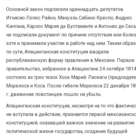
Основной закон подписали одиннадцать депутатов.
Игнасио Лопес Район, Мануэль Сабино Креспо, Андрес
Кинтана, Карлос Мария де Бустаманте и Антонио де Сес
не подписали документ по причине отсутствия или болез
хотя и принимали участие в работе над ним. Таким образ
по сути, Апацинганская конституция вводила
республиканскую форму правления в Мексике. Первое
правительство, избранное в Апацингане 24 октября 1814 
состояло из трех тезок Хосе Марий: Лисеаги (председате
Морелоса и Коса. После гибели Морелоса 22 декабря 1
г. движение повстанцев пошло на убыль.
Апацинганская конституция, несмотря на то что фактиче
не вступила в действие, признается первой мексиканск
конституцией, оказавшей важное значение на развитие
политической жизни государства, создание будущей