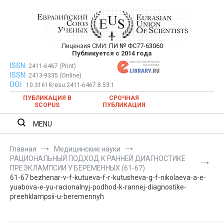
Перейти
к
содержимому
Лицензия СМИ:
ПИ № ФС77-63060
Евразийский Союз Ученых —
Публикуется с 2014 года
публикация научных статей в
ISSN:
Евразийский Союз Ученых — публикация научных статей в
2411-6467 (Print)
ISSN:
2413-9335 (Online)
ежемесячном научном журнале
ежемесячном научном журнале
DOI:
10.31618/esu.2411-6467.8.53.1
ПУБЛИКАЦИЯ В
СРОЧНАЯ
SCOPUS
ПУБЛИКАЦИЯ
MENU
Главная
Медицинские науки
РАЦИОНАЛЬНЫЙ ПОДХОД К РАННЕЙ ДИАГНОСТИКЕ
ПРЕЭКЛАМПСИИ У БЕРЕМЕННЫХ (61-67)
61-67 bezhenar-v-f-kutueva-f-r-kutusheva-g-f-nikolaeva-a-e-
yuabova-e-yu-racionalnyj-podhod-k-rannej-diagnostike-
preehklampsii-u-beremennyh