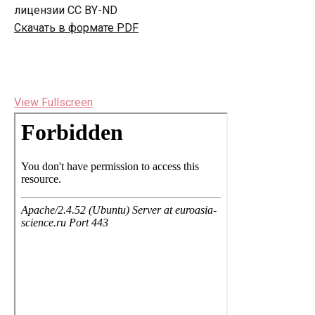
лицензии CC BY-ND
Скачать в формате PDF
View Fullscreen
Перейти
к
содержимому
PDF