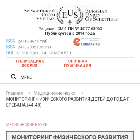
Перейти
к
содержимому
Лицензия СМИ:
ПИ № ФС77-63060
Евразийский Союз Ученых —
Публикуется с 2014 года
публикация научных статей в
ISSN:
Евразийский Союз Ученых — публикация научных статей в
2411-6467 (Print)
ISSN:
2413-9335 (Online)
ежемесячном научном журнале
ежемесячном научном журнале
DOI:
10.31618/esu.2411-6467.8.53.1
ПУБЛИКАЦИЯ В
СРОЧНАЯ
SCOPUS
ПУБЛИКАЦИЯ
MENU
Главная
Медицинские науки
МОНИТОРИНГ ФИЗИЧЕСКОГО РАЗВИТИЯ ДЕТЕЙ ДО ГОДА Г.
ЕРЕВАНА (44-48)
МЕДИЦИНСКИЕ НАУКИ
МОНИТОРИНГ ФИЗИЧЕСКОГО РАЗВИТИЯ