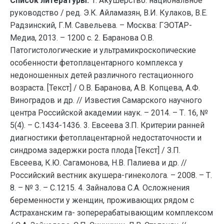
Список литературы:
1. Акушерство: национальное
руководство / ред. Э.К. Айламазян, В.И. Кулаков, В.Е.
Радзинский, Г.М. Савельева. – Москва: ГЭОТАР-
Медиа, 2013. – 1200 с. 2. Баранова О.В.
Патогистологические и ультрамикроскопические
особенности фетоплацентарного комплекса у
недоношенных детей различного гестационного
возраста. [Текст] / О.В. Баранова, А.В. Копцева, А.Ф.
Виноградов и др. // Известия Самарского научного
центра Российской академии наук. – 2014. – Т. 16, №
5(4). – С.1434-1436. 3. Евсеева З.П. Критерии ранней
диагностики фетоплацентарной недостаточности и
синдрома задержки роста плода [Текст] / З.П.
Евсеева, К.Ю. Сагамонова, Н.В. Палиева и др. //
Российский вестник акушера-гинеколога. – 2008. – Т.
8. – № 3. – С.1215. 4. Зайналова С.А. Осложнения
беременности у женщин, проживающих рядом с
Астраханским га- зоперерабатывающим комплексом