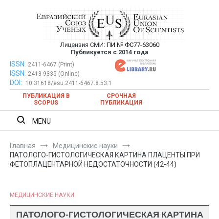
Перейти
к
содержимому
Лицензия СМИ:
ПИ № ФС77-63060
Евразийский Союз Ученых —
Публикуется с 2014 года
публикация научных статей в
ISSN:
Евразийский Союз Ученых — публикация научных статей в
2411-6467 (Print)
ISSN:
2413-9335 (Online)
ежемесячном научном журнале
ежемесячном научном журнале
DOI:
10.31618/esu.2411-6467.8.53.1
ПУБЛИКАЦИЯ В
СРОЧНАЯ
SCOPUS
ПУБЛИКАЦИЯ
MENU
Главная
Медицинские науки
ПАТОЛОГО-ГИСТОЛОГИЧЕСКАЯ КАРТИНА ПЛАЦЕНТЫ ПРИ
ФЕТОПЛАЦЕНТАРНОЙ НЕДОСТАТОЧНОСТИ (42-44)
МЕДИЦИНСКИЕ НАУКИ
ПАТОЛОГО-ГИСТОЛОГИЧЕСКАЯ КАРТИНА