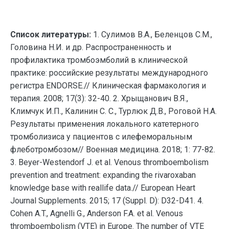
Список литературы:
1. Сулимов В.А., Беленцов С.М.,
Головина Н.И. и др. Распространенность и
профилактика тромбоэмболий в клинической
практике: российские результаты международного
регистра ENDORSE.// Клиническая фармакология и
терапия. 2008; 17(3): 32-40. 2. Хрыщанович В.Я.,
Климчук И.П., Калинин С. С., Турлюк Д.В., Роговой Н.А.
Результаты применения локального катетерного
тромболизиса у пациентов с илефеморальным
флеботромбозом// Военная медицина. 2018; 1: 77-82.
3. Beyer-Westendorf J. et al. Venous thromboembolism
prevention and treatment: expanding the rivaroxaban
knowledge base with reallife data.// European Heart
Journal Supplements. 2015; 17 (Suppl. D): D32-D41. 4.
Cohen A.T., Agnelli G., Anderson F.A. et al. Venous
thromboembolism (VTE) in Europe. The number of VTE