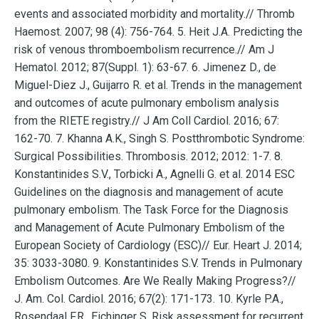
events and associated morbidity and mortality.// Thromb
Haemost. 2007; 98 (4): 756-764. 5. Heit J.A. Predicting the
risk of venous thromboembolism recurrence.// Am J
Hematol. 2012; 87(Suppl. 1): 63-67. 6. Jimenez D., de
Miguel-Diez J., Guijarro R. et al. Trends in the management
and outcomes of acute pulmonary embolism analysis
from the RIETE registry.// J Am Coll Cardiol. 2016; 67:
162-70. 7. Khanna A.K., Singh S. Postthrombotic Syndrome:
Surgical Possibilities. Thrombosis. 2012; 2012: 1-7. 8.
Konstantinides S.V., Torbicki A., Agnelli G. et al. 2014 ESC
Guidelines on the diagnosis and management of acute
pulmonary embolism. The Task Force for the Diagnosis
and Management of Acute Pulmonary Embolism of the
European Society of Cardiology (ESC)// Eur. Heart J. 2014;
35: 3033-3080. 9. Konstantinides S.V. Trends in Pulmonary
Embolism Outcomes. Are We Really Making Progress?//
J. Am. Col. Cardiol. 2016; 67(2): 171-173. 10. Kyrle P.A.,
Rosendaal F.R., Eichinger S. Risk assessment for recurrent