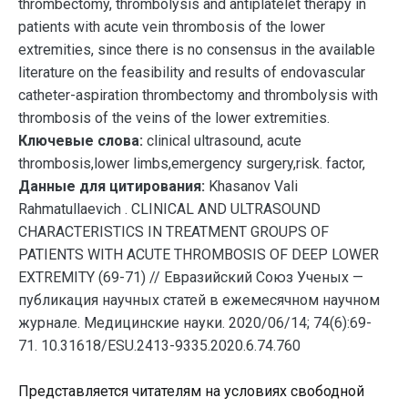
thrombectomy, thrombolysis and antiplatelet therapy in
patients with acute vein thrombosis of the lower
extremities, since there is no consensus in the available
literature on the feasibility and results of endovascular
catheter-aspiration thrombectomy and thrombolysis with
thrombosis of the veins of the lower extremities.
Ключевые слова:
clinical ultrasound, acute
thrombosis,lower limbs,emergency surgery,risk. factor,
Данные для цитирования:
Khasanov Vali
Rahmatullaevich . CLINICAL AND ULTRASOUND
CHARACTERISTICS IN TREATMENT GROUPS OF
PATIENTS WITH ACUTE THROMBOSIS OF DEEP LOWER
EXTREMITY (69-71) // Евразийский Союз Ученых —
публикация научных статей в ежемесячном научном
журнале. Медицинские науки. 2020/06/14; 74(6):69-
71. 10.31618/ESU.2413-9335.2020.6.74.760
Представляется читателям на условиях свободной