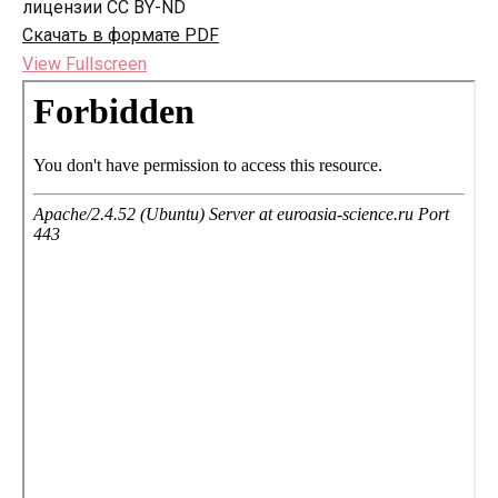
лицензии CC BY-ND
Скачать в формате PDF
View Fullscreen
Перейти
к
содержимому
PDF