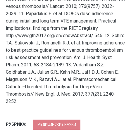
venous thrombosis// Lancet. 2010; 376(9757): 2032-
2039. 11. Papadakis E. et al. DOACs dose adherence
during initial and long term VTE management. Practical
implications, findings from the RIETE registry.
http://www.gth2017.org/en/showAbstract/ 546. 12. Schiro
T.A., Sakowski J., Romanelli R.J. et al. Improving adherence
to best-practice guidelines for venous thromboembolism
risk assessment and prevention. Am. J. Health. Syst.
Pharm. 2011; 68: 2184-2189. 13. Vedantham S.Z.,
Goldhaber J.A., Julian S.R., Kahn M.R., Jaff D.J., Cohen E.,
Magnuson M.K., Razavi A.J. at al. Pharmacomechanical
Catheter-Directed Thrombolysis for Deep-Vein
Thrombosis// New Engl. J. Med. 2017; 377(23): 2240-
2252.
РУБРИКА:
МЕДИЦИНСКИЕ НАУКИ