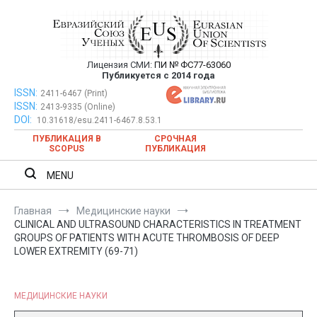
Перейти
к
содержимому
Лицензия СМИ:
ПИ № ФС77-63060
Евразийский Союз Ученых —
Публикуется с 2014 года
публикация научных статей в
ISSN:
Евразийский Союз Ученых — публикация научных статей в
2411-6467 (Print)
ISSN:
2413-9335 (Online)
ежемесячном научном журнале
ежемесячном научном журнале
DOI:
10.31618/esu.2411-6467.8.53.1
ПУБЛИКАЦИЯ В
СРОЧНАЯ
SCOPUS
ПУБЛИКАЦИЯ
MENU
Главная
Медицинские науки
CLINICAL AND ULTRASOUND CHARACTERISTICS IN TREATMENT
GROUPS OF PATIENTS WITH ACUTE THROMBOSIS OF DEEP
LOWER EXTREMITY (69-71)
МЕДИЦИНСКИЕ НАУКИ