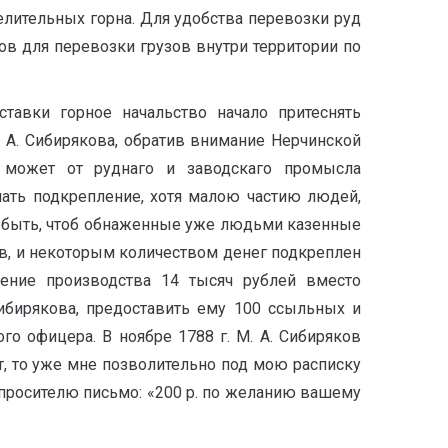
делительных горна. Для удобства перевозки руд
в для перевозки грузов внутри территории по
ставки горное начальство начало притеснять
М. А. Сибирякова, обратив внимание Нерчинской
ь может от руднаго и заводскаго промысла
ать подкрепление, хотя малою частию людей,
а быть, чтоб обнаженные уже людьми казенные
ков, и некоторым количеством денег подкреплен
ление производства 14 тысяч рублей вместо
ибирякова, предоставить ему 100 ссыльных и
о офицера. В ноябре 1788 г. М. А. Сибиряков
ит, то уже мне позволительно под мою расписку
л просителю письмо: «200 р. по желанию вашему