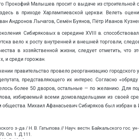
го Прокофий Малышев просит о выдаче из строительной су
здесь в приходе Харлампиевской церкви. Велеть оценить
н Андронов Лычагов, Семён Буянов, Пётр Иванов Кузнецов 
околения Сибиряковых в середине XVIII в. способствова
тска вело к росту внутренней и внешней торговли, следов
ества в хозяйственной жизни, следует отметить, что э
х, и среди горожан.
ожении правительство провело реорганизацию городского у
депутата, представляющего их интерес. Согласно «обряд
мелось более 50 дворов, остальные — по желанию. Для по
олова, избираемый всеми домовладельцами из своей сре
 общества. Михаил Афанасьевич Сибиряков был избран в 
ого з-да / Н. В. Гатыпова // Науч. вестн. Байкальского гос. ун-
. Оп. 1. Д.111.