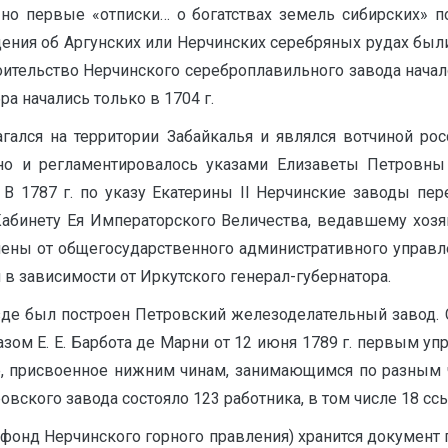
 но первые «отписки… о богатствах земель сибирских» п
ения об Аргунских или Нерчинских серебряных рудах были
оительство Нерчинского сереброплавильного завода начал
ра начались только в 1704 г.
агался на территории Забайкалья и являлся вотчиной р
о и регламентировалось указами Елизаветы Петровны 
. В 1787 г. по указу Екатерины II Нерчинские заводы пе
Кабинету Ея Императорского Величества, ведавшему хоз
ны от общегосударственного административного управления
 в зависимости от Иркутского генерал-губернатора.
уезде был построен Петровский железоделательный завод.
азом Е. Е. Барбота де Марни от 12 июня 1789 г. первым
, присвоенное нижним чинам, занимающимся по разным ч
овского завода состояло 123 работника, в том числе 18 ссыл
(фонд Нерчинского горного правления) хранится документ 