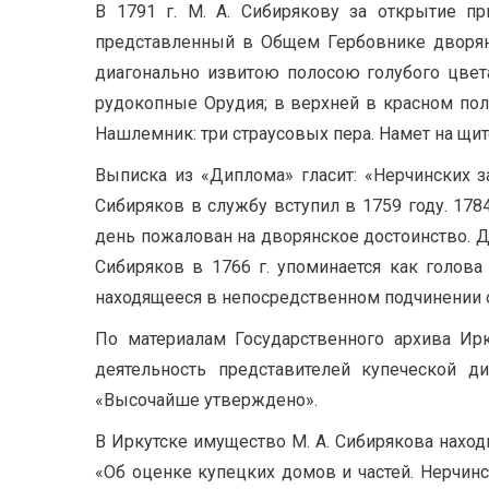
В 1791 г. М. А. Сибирякову за открытие п
представленный в Общем Гербовнике дворян
диагонально извитою полосою голубого цвет
рудокопные Орудия; в верхней в красном по
Нашлемник: три страусовых пера. Намет на щит
Выписка из «Диплома» гласит: «Нерчинских 
Сибиряков в службу вступил в 1759 году. 178
день пожалован на дворянское достоинство. Д
Сибиряков в 1766 г. упоминается как голова
находящееся в непосредственном подчинении от
По материалам Государственного архива Ирк
деятельность представителей купеческой 
«Высочайше утверждено».
В Иркутске имущество М. А. Сибирякова нахо
«Об оценке купецких домов и частей. Нерчи