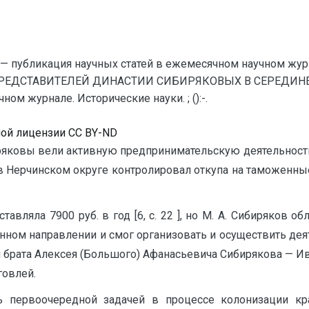
— публикация научных статей в ежемесячном научном жур
РЕДСТАВИТЕЛЕЙ ДИНАСТИИ СИБИРЯКОВЫХ В СЕРЕДИНЕ XVII
ом журнале. Исторические науки. ; ():-.
ной лицензии CC BY-ND
биряковы вели активную предпринимательскую деятельност
в Нерчинском округе контролировал откупа на таможенны
тавляла 7900 руб. в год [6, с. 22 ], но М. А. Сибиряков
нном направлении и смог организовать и осуществить дея
ья брата Алексея (Большого) Афанасьевича Сибирякова — И
говлей.
ь первоочередной задачей в процессе колонизации к