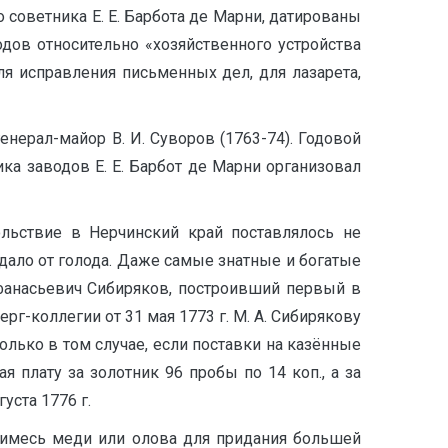
 советника Е. Е. Барбота де Марни, датированы
дов относительно «хозяйственного устройства
я исправления письменных дел, для лазарета,
рал-майор В. И. Суворов (1763-74). Годовой
ика заводов Е. Е. Барбот де Марни организовал
ольствие в Нерчинский край поставлялось не
дало от голода. Даже самые знатные и богатые
Афанасьевич Сибиряков, построивший первый в
г-коллегии от 31 мая 1773 г. М. А. Сибирякову
олько в том случае, если поставки на казённые
 плату за золотник 96 пробы по 14 коп., а за
уста 1776 г.
римесь меди или олова для придания большей