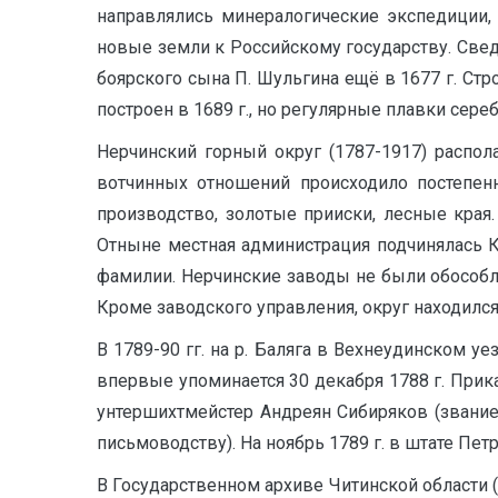
направлялись минералогические экспедиции,
новые земли к Российскому государству. Свед
боярского сына П. Шульгина ещё в 1677 г. Стр
построен в 1689 г., но регулярные плавки сереб
Нерчинский горный округ (1787-1917) распол
вотчинных отношений происходило постепенн
производство, золотые прииски, лесные края
Отныне местная администрация подчинялась 
фамилии. Нерчинские заводы не были обособле
Кроме заводского управления, округ находился
В 1789-90 гг. на р. Баляга в Вехнеудинском 
впервые упоминается 30 декабря 1788 г. Прик
унтершихтмейстер Андреян Сибиряков (звание
письмоводству). На ноябрь 1789 г. в штате Петр
В Государственном архиве Читинской области 