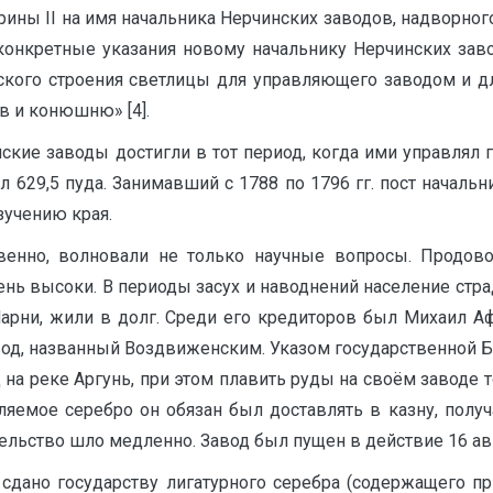
ины II на имя начальника Нерчинских заводов, надворного
конкретные указания новому начальнику Нерчинских заво
дского строения светлицы для управляющего заводом и дл
в и конюшню» [4].
заводы достигли в тот период, когда ими управлял гене
л 629,5 пуда. Занимавший с 1788 по 1796 гг. пост начальн
зучению края.
твенно, волновали не только научные вопросы. Продов
ень высоки. В периоды засух и наводнений население стра
 Марни, жили в долг. Среди его кредиторов был Михаил 
од, названный Воздвиженским. Указом государственной Бер
а реке Аргунь, при этом плавить руды на своём заводе т
мое серебро он обязан был доставлять в казну, получая
тельство шло медленно. Завод был пущен в действие 16 авг
 сдано государству лигатурного серебра (содержащего п