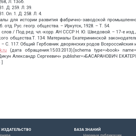
68, Л. 13об.
 Д. 259. Л. 39.
Оп. 1. Д. 258. Л. 4.
иалы для истории развития фабрично-заводской про­мышленно
 отд. Рус. геогр. общества. – Иркутск, 1928. – Т. 54.
лов / Под ред. чл.-корр. АН СССР Н. Ю. Шведовой. – 17-е изд., ст
ого общества.Т. 134: Материалы Екатерининской законодател
IX с. – С. 117. Общий Гербовник дворянских родов Всероссийския 
k.ru
(дата обращения:15.03.2013).[schema type=»book» 
Дикун Александр Сергеевич» publisher=»БАСАРАНОВИЧ ЕКАТЕР
 ]
 ИЗДАТЕЛЬСТВО
БАЗА ЗНАНИЙ
рнале
Научные публикации