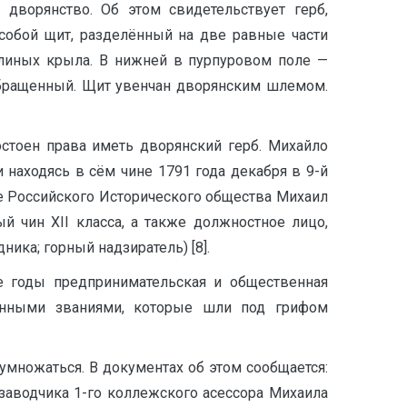
дворянство. Об этом свидетельствует герб,
обой щит, разделённый на две равные части
рлиных крыла. В нижней в пурпуровом поле —
обращенный. Щит увенчан дворянским шлемом.
стоен права иметь дворянский герб. Михайло
 находясь в сём чине 1791 года декабря в 9-й
ке Российского Исторического общества Михаил
й чин XII класса, а также должностное лицо,
ика; горный надзиратель) [8].
ие годы предпринимательская и общественная
оенными званиями, которые шли под грифом
множаться. В документах об этом сообщается:
аводчика 1-го коллежского асессора Михаила