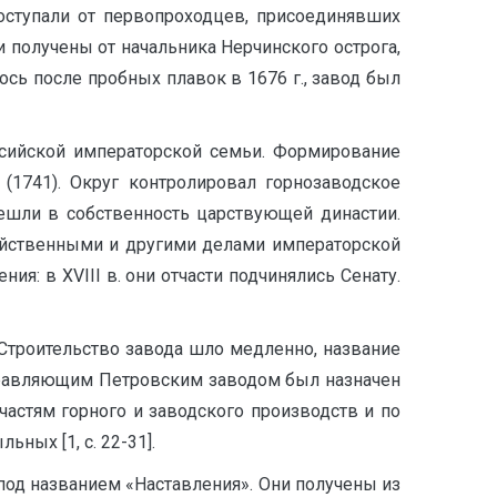
оступали от первопроходцев, присоединявших
 получены от начальника Нерчинского острога,
ось после пробных плавок в 1676 г., завод был
оссийской императорской семьи. Формирование
(1741). Округ контролировал горнозаводское
решли в собственность царствующей династии.
яйственными и другими делами императорской
: в XVIII в. они отчасти подчинялись Сенату.
 Строительство завода шло медленно, название
 управляющим Петровским заводом был назначен
астям горного и заводского производств и по
ьных [1, с. 22-31].
под названием «Наставления». Они получены из