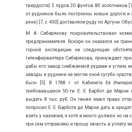
твердости) 5 пудов 20 фунтов 80 золотников [
от рудников было построены новые дороги и 
реке) [7, с. 450] доставляли руду по Аргуни. Об
М. А. Сибирякову покровительствовал коман
предпринимателя. Вскоре он оказался на грани
горной экспедиции на следующие обстояте
гитенфервалтера Сибирякова, принуждает пр
дабы его завод снабжаемой рудами и углем, 
заводы и рудники не могли оной сугубо чувств
был» [5]. В 1788 г. от Кабинета Ея Импер
требовавшихся 50-ти. Е. Е. Барбот де Марн
выдать 8 тыс. руб. Он также имел право отп
попросил Е. Е. Барбота де Марни дать в креди
взять у казначея, я хотя и много должен но н
при сем отправляю и прошу зачесть в уплату мо