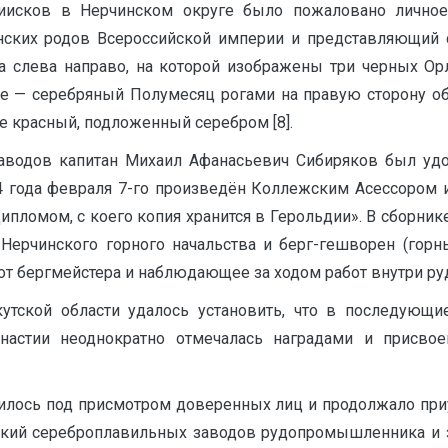
риисков в Нерчинском округе было пожаловано личное 
ских родов Всероссийской империи и представляющий с
а слева направо, на которой изображены три черных О
ле — серебряный Полумесяц рогами на правую сторону 
е красный, подложенный серебром [8].
заводов капитан Михаил Афанасьевич Сибиряков был удо
4 года февраля 7-го произведён Коллежским Асессором и
ипломом, с коего копия хранится в Герольдии». В сборни
 Нерчинского горного начальства и берг-гешворен (горны
 бергмейстера и наблюдающее за ходом работ внутри рудн
утской области удалось установить, что в последующ
династии неоднократно отмечалась наградами и присв
дилось под присмотром доверенных лиц и продолжало приу
нский сереброплавильных заводов рудопромышленника и з