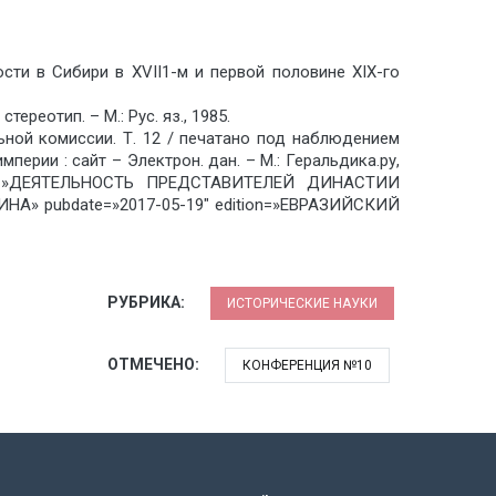
сти в Сибири в XVII1-м и первой половине XIX-го
ереотип. – М.: Рус. яз., 1985.
ьной комиссии. Т. 12 / печатано под наблюдением
империи : сайт – Электрон. дан. – М.: Геральдика.ру,
name=»ДЕЯТЕЛЬНОСТЬ ПРЕДСТАВИТЕЛЕЙ ДИНАСТИИ
ИНА» pubdate=»2017-05-19″ edition=»ЕВРАЗИЙСКИЙ
РУБРИКА:
ИСТОРИЧЕСКИЕ НАУКИ
ОТМЕЧЕНО:
КОНФЕРЕНЦИЯ №10