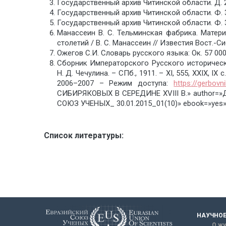
Государственный архив Читинской области. Д. 2
Государственный архив Читинской области. Ф. 31.
Государственный архив Читинской области. Ф. 31. 
Манассеин B. C. Тельминская фабрика. Матер
столетий / В. С. Манассеин // Известия Вост.-Сиб.
Ожегов С.И. Словарь русского языка: Ок. 57 000 с
Сборник Императорского Русского историческ
Н. Д. Чечулина. – СПб., 1911. – XI, 555, XXIX, 
2006–2007 – Режим доступа:
https://gerbovni
СИБИРЯКОВЫХ В СЕРЕДИНЕ XVIII В.» author=»
СОЮЗ УЧЕНЫХ_ 30.01.2015_01(10)» ebook=»yes»
Список литературы:
НАУЧНОЕ
О жу