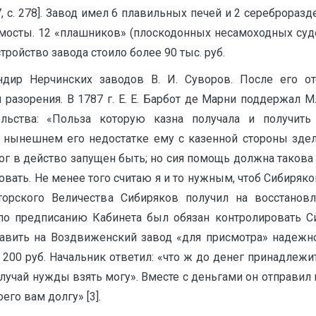
7, с. 278]. Завод имел 6 плавильных печей и 2 сереброраз
мосты. 12 «плашников» (плоскодонных несамоходных судо
устройство завода стоило более 90 тыс. руб.
дир Нерчинских заводов В. И. Суворов. После его от
 разорения. В 1787 г. Е. Е. Барбот де Марни поддержал 
льства: «Польза которую казна получала и получит
и нынешнем его недостатке ему с казенной стороны здел
мог в действо запущен быть; но сия помощь должна таков
овать. Не менее того считаю я и то нужным, чтоб Сибиря
аторского Величества Сибиряков получил на восстанов
и по предписанию Кабинета был обязан контролировать С
равить на Воздвиженский завод «для присмотра» надежног
т 200 руб. Начальник ответил: «что ж до денег принадлеж
а случай нужды взять могу». Вместе с деньгами он отправи
его вам долгу» [3].