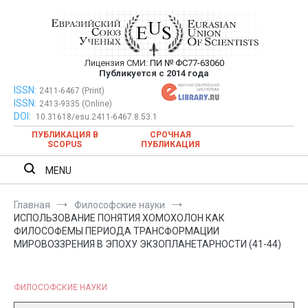
Перейти
к
содержимому
Лицензия СМИ:
ПИ № ФС77-63060
Евразийский Союз Ученых —
Публикуется с 2014 года
публикация научных статей в
ISSN:
Евразийский Союз Ученых — публикация научных статей в
2411-6467 (Print)
ISSN:
2413-9335 (Online)
ежемесячном научном журнале
ежемесячном научном журнале
DOI:
10.31618/esu.2411-6467.8.53.1
ПУБЛИКАЦИЯ В
СРОЧНАЯ
SCOPUS
ПУБЛИКАЦИЯ
MENU
Главная
Философские науки
ИСПОЛЬЗОВАНИЕ ПОНЯТИЯ ХОМОХОЛОН КАК
ФИЛОСОФЕМЫ ПЕРИОДА ТРАНСФОРМАЦИИ
МИРОВОЗЗРЕНИЯ В ЭПОХУ ЭКЗОПЛАНЕТАРНОСТИ (41-44)
ФИЛОСОФСКИЕ НАУКИ