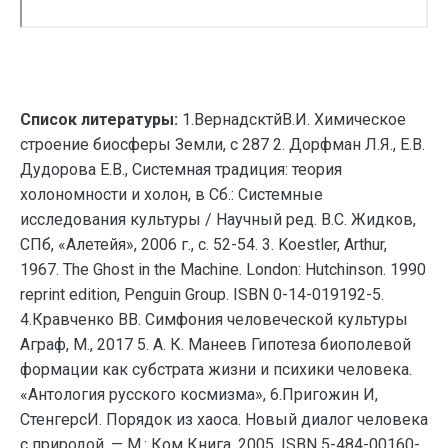
Список литературы:
1.ВернадсктйВ.И. Химическое
строение биосферы Земли, с 287 2. Дорфман Л.Я., Е.В.
Дудорова Е.В., Системная традиция: теория
холономности и холон, в Сб.: Системные
исследования культуры / Научный ред. В.С. Жидков,
СПб, «Алетейя», 2006 г., с. 52-54. 3. Koestler, Arthur,
1967. The Ghost in the Machine. London: Hutchinson. 1990
reprint edition, Penguin Group. ISBN 0-14-019192-5.
4.Кравченко ВВ. Симфония человеческой культуры
Аграф, М., 2017 5. А. К. Манеев Гипотеза биополевой
формации как субстрата жизни и психики человека.
«Антология русского космизма», 6.Пригожин И,
СтенгерсИ. Порядок из хаоса. Новый диалог человека
с природой. — М.: Ком Книга, 2005. ISBN 5-484-00160-