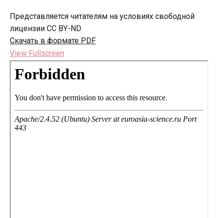
Представляется читателям на условиях свободной
лицензии CC BY-ND
Скачать в формате PDF
View Fullscreen
Перейти
к
содержимому
PDF