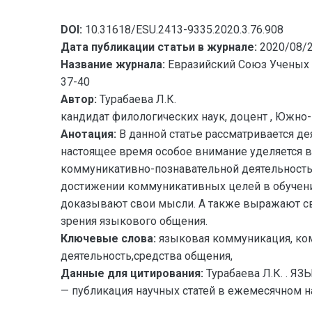
DOI:
10.31618/ESU.2413-9335.2020.3.76.908
Дата публикации статьи в журнале:
2020/08/
Название журнала:
Евразийский Союз Ученых 
37-40
Автор:
Турабаева Л.К.
кандидат филологических наук, доцент , Южно
Анотация:
В данной статье рассматривается де
настоящее время особое внимание уделяется в
коммуникативно-познавательной деятельностью
достижении коммуникативных целей в обучении
доказывают свои мысли. А также выражают св
зрения языкового общения.
Ключевые слова:
языковая коммуникация, ком
деятельность,средства общения,
Данные для цитирования:
Турабаева Л.К. .
— публикация научных статей в ежемесячном нау