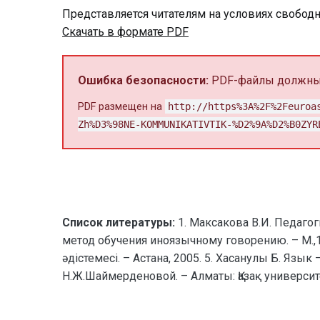
Представляется читателям на условиях свобод
Скачать в формате PDF
Ошибка безопасности:
PDF-файлы должны 
PDF размещен на
http://https%3A%2F%2Feuroa
Zh%D3%98NE-KOMMUNIKATIVTIK-%D2%9A%D2%B0ZYR
Список литературы:
1. Максакова В.И. Педагог
метод обучения иноязычному говорению. – М.,1991.
әдістемесі. – Астана, 2005. 5. Хасанулы Б. Язы
Н.Ж.Шаймерденовой. – Алматы: Қазақ университет