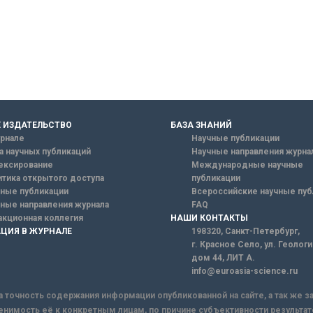
 ИЗДАТЕЛЬСТВО
БАЗА ЗНАНИЙ
рнале
Научные публикации
а научных публикаций
Научные направления журна
ексирование
Международные научные
тика открытого доступа
публикации
ные публикации
Всероссийские научные пуб
ные направления журнала
FAQ
кционная коллегия
НАШИ КОНТАКТЫ
ЦИЯ В ЖУРНАЛЕ
198320, Санкт-Петербург,
г. Красное Село, ул. Геолог
дом 44, ЛИТ А.
info@euroasia-science.ru
а точность содержания информации опубликованной на сайте, а так же 
енимость её к конкретным лицам, по причине субъективности результат