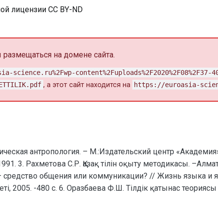
ной лицензии CC BY-ND
размещаться на домене сайта.
sia-science.ru%2Fwp-content%2Fuploads%2F2020%2F08%2F37-4
ETTILIK.pdf
, а этот сайт находится на
https://euroasia-scie
ическая антропология. – М.:Издательский центр «Академия»,
 3. Рахметова С.Р. Қазақ тілін оқыту методикасы. –Алматы: Ан
к – средство общения или коммуникации? // Жизнь языка и яз
і, 2005. -480 с. 6. Оразбаева Ф.Ш. Тілдік қатынас теориясы