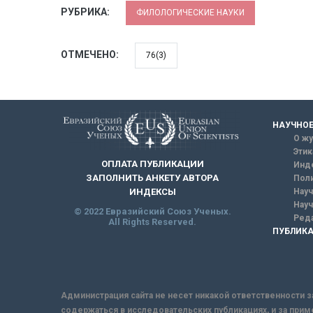
РУБРИКА:
ФИЛОЛОГИЧЕСКИЕ НАУКИ
ОТМЕЧЕНО:
76(3)
НАУЧНОЕ
О жу
Этик
ОПЛАТА ПУБЛИКАЦИИ
Инд
ЗАПОЛНИТЬ АНКЕТУ АВТОРА
Поли
Науч
ИНДЕКСЫ
Науч
© 2022 Евразийский Союз Ученых.
Реда
All Rights Reserved.
ПУБЛИКА
Администрация сайта не несет никакой ответственности з
содержаться в исследовательских публикациях, и за прим