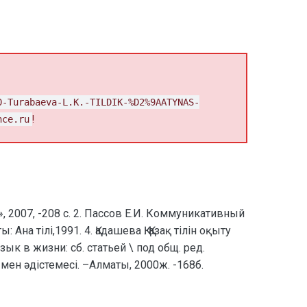
0-Turabaeva-L.K.-TILDIK-%D2%9AATYNAS-
nce.ru
!
 2007, -208 с. 2. Пассов Е.И. Коммуникативный
а тілі,1991. 4. Қадашева Қ. Қазақ тілін оқыту
ык в жизни: сб. статьей \ под общ. ред.
 мен әдістемесі. –Алматы, 2000ж. -168б.