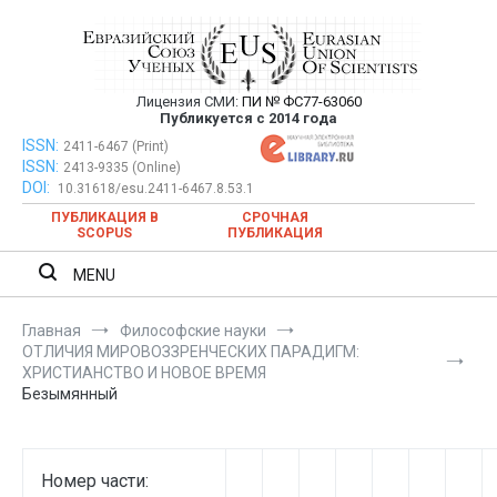
Перейти
к
содержимому
Лицензия СМИ:
ПИ № ФС77-63060
Евразийский Союз Ученых —
Публикуется с 2014 года
публикация научных статей в
ISSN:
Евразийский Союз Ученых — публикация научных статей в
2411-6467 (Print)
ISSN:
2413-9335 (Online)
ежемесячном научном журнале
ежемесячном научном журнале
DOI:
10.31618/esu.2411-6467.8.53.1
ПУБЛИКАЦИЯ В
СРОЧНАЯ
SCOPUS
ПУБЛИКАЦИЯ
MENU
Главная
Философские науки
ОТЛИЧИЯ МИРОВОЗЗРЕНЧЕСКИХ ПАРАДИГМ:
ХРИСТИАНСТВО И НОВОЕ ВРЕМЯ
Безымянный
Номер части: