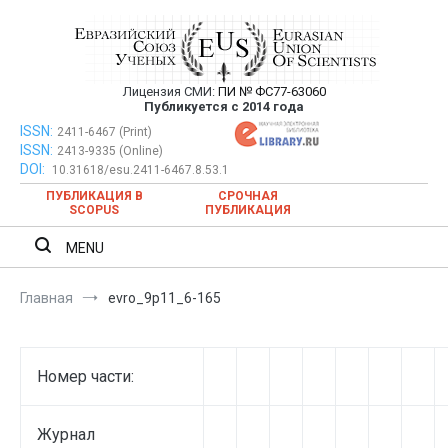
Перейти
к
содержимому
Лицензия СМИ:
ПИ № ФС77-63060
Евразийский Союз Ученых —
Публикуется с 2014 года
публикация научных статей в
ISSN:
Евразийский Союз Ученых — публикация научных статей в
2411-6467 (Print)
ISSN:
2413-9335 (Online)
ежемесячном научном журнале
ежемесячном научном журнале
DOI:
10.31618/esu.2411-6467.8.53.1
ПУБЛИКАЦИЯ В
СРОЧНАЯ
SCOPUS
ПУБЛИКАЦИЯ
MENU
Главная
evro_9p11_6-165
Номер части:
Журнал