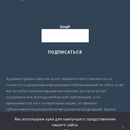
Email*
Администрация сайта не несет никакой ответственности за
точность содержания информации опубликованной на сайте, а так
же за любые рекомендации или мнения, которые могут
содержаться в исследовательских публикациях, и за
применимость её к конкретным лицам, по причине
субъективности результатов авторских исследований. Кроме
того, поскольку интернет не обеспечивает в полной мере
Мы используем куки для наилучшего представления
надежной защиты информации, Сайт не несет ответственности за
нашего сайта.
информацию, присылаемую через интернет.