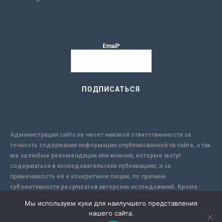
Email*
Администрация сайта не несет никакой ответственности за
точность содержания информации опубликованной на сайте, а так
же за любые рекомендации или мнения, которые могут
содержаться в исследовательских публикациях, и за
применимость её к конкретным лицам, по причине
субъективности результатов авторских исследований. Кроме
того, поскольку интернет не обеспечивает в полной мере
Мы используем куки для наилучшего представления
надежной защиты информации, Сайт не несет ответственности за
нашего сайта.
информацию, присылаемую через интернет.