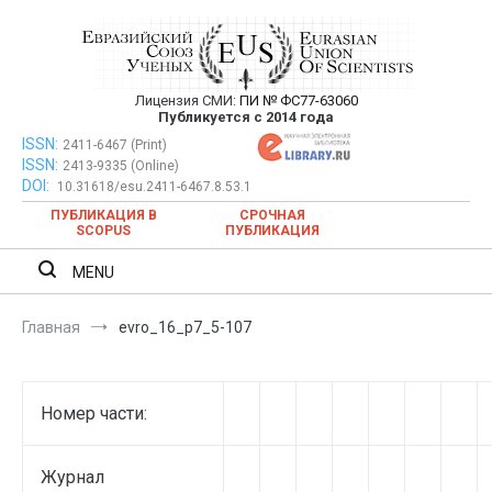
Перейти
к
содержимому
Лицензия СМИ:
ПИ № ФС77-63060
Евразийский Союз Ученых —
Публикуется с 2014 года
публикация научных статей в
ISSN:
Евразийский Союз Ученых — публикация научных статей в
2411-6467 (Print)
ISSN:
2413-9335 (Online)
ежемесячном научном журнале
ежемесячном научном журнале
DOI:
10.31618/esu.2411-6467.8.53.1
ПУБЛИКАЦИЯ В
СРОЧНАЯ
SCOPUS
ПУБЛИКАЦИЯ
MENU
Главная
evro_16_p7_5-107
Номер части:
Журнал