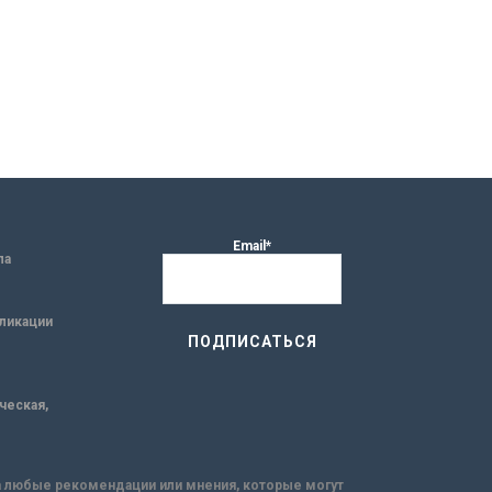
Email*
ла
ликации
ическая,
за любые рекомендации или мнения, которые могут