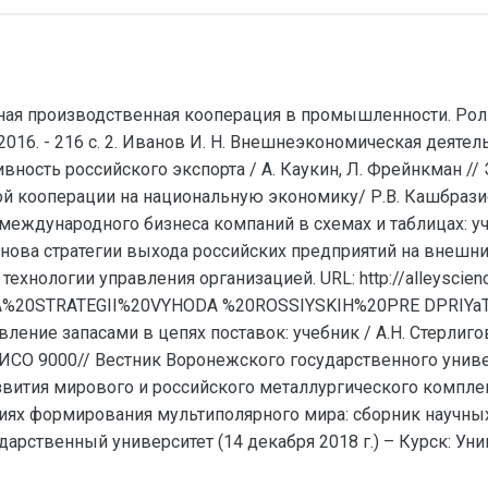
дная производственная кооперация в промышленности. Рол
, 2016. - 216 с. 2. Иванов И. Н. Внешнеэкономическая деяте
тивность российского экспорта / А. Каукин, Л. Фрейнкман // Э
ой кооперации на национальную экономику/ Р.В. Кашбразие
ия международного бизнеса компаний в схемах и таблицах: уч
основа стратегии выхода российских предприятий на внешни
хнологии управления организацией. URL: http://alleyscien
20STRATEGII%20VYHODA %20ROSSIYSKIH%20PRE DPRIYaTIY
равление запасами в цепях поставок: учебник / А.Н. Стерлигов
СО 9000// Вестник Воронежского государственного универ
развития мирового и российского металлургического комплек
х формирования мультиполярного мира: сборник научных 
ственный университет (14 декабря 2018 г.) – Курск: Униве