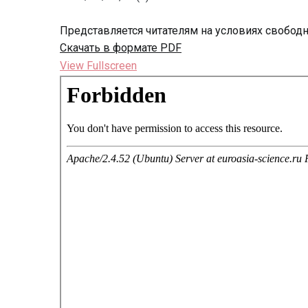
Представляется читателям на условиях свобод
Скачать в формате PDF
View Fullscreen
Перейти
к
содержимому
PDF