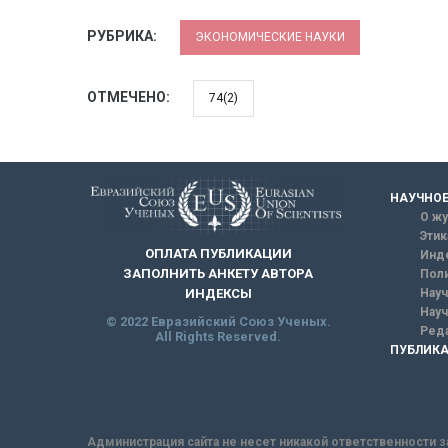
РУБРИКА:
ЭКОНОМИЧЕСКИЕ НАУКИ
ОТМЕЧЕНО:
74(2)
НАУЧНОЕ
О жу
Этик
ОПЛАТА ПУБЛИКАЦИИ
Инд
ЗАПОЛНИТЬ АНКЕТУ АВТОРА
Поли
Науч
ИНДЕКСЫ
Науч
© 2022 Евразийский Союз Ученых.
Реда
All Rights Reserved.
ПУБЛИКА
Администрация сайта не несет никакой ответственности з