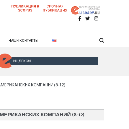
ПУБЛИКАЦИЯ В
СРОЧНАЯ
SCOPUS
ПУБЛИКАЦИЯ
 научных статей в ежемесячном научном
нале
ячном научном журнале
НАШИ КОНТАКТЫ
ИНДЕКСЫ
МЕРИКАНСКИХ КОМПАНИЙ (8-12)
ЕРИКАНСКИХ КОМПАНИЙ (8-12)