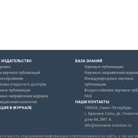
 ИЗДАТЕЛЬСТВО
БАЗА ЗНАНИЙ
рнале
Научные публикации
а научных публикаций
Научные направления журна
ексирование
Международные научные
тика открытого доступа
публикации
ные публикации
Всероссийские научные пуб
ные направления журнала
FAQ
кционная коллегия
НАШИ КОНТАКТЫ
ЦИЯ В ЖУРНАЛЕ
198320, Санкт-Петербург,
г. Красное Село, ул. Геолог
дом 44, ЛИТ А.
info@euroasia-science.ru
а точность содержания информации опубликованной на сайте, а так же 