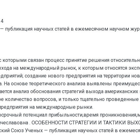
14
— публикация научных статей в ежемесячном научном жур
 с которыми связан процесс принятие решения относитель
ода на международный рынок, к которым относятся эксп
дприятий; создание нового предприятия на территории но
а. На основе теоретического анализа выявлены преимуще
ется анализ обоснования стратегий выхода американских 
шое количество вопросов, и только тщательно проведенны
предприятия на международные рынки.
осрочный потенциал прибыльности,время проникновения,м
Вячеславовна . ОСОБЕННОСТИ СТРАТЕГИИ И ТАКТИКИ 
ий Союз Ученых — публикация научных статей в ежемесяч