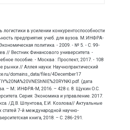
ь логистики в усилении конкурентоспособности
льность предприятия: учеб. для вузов. М.:ИНФРА-
кономическая политика. - 2009. - № 5. - С. 99-
в // Вестник Финансового университета. -
ебное пособие. - Москва : Проспект, 2017. - 108
е рынки // Аллея науки: Научнопрактический
ce.ru/domains_data/files/4December17
%20NA%20VNEShNIE%20RYNKI.pdf. (дата
а. – М.: ИНФРА-М, 2016. – 428 с. 8. Щукин О.С.
ситета. Серия: Экономика и управление. 2017.
са. /Д.В. Шпунтова, Е.И. Козлова// Актуальные
статей 7-й международной научно-
рситетская книга, 2018. – С. 286-291.