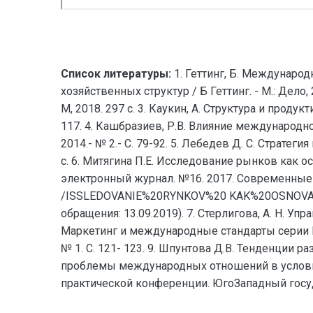
Список литературы:
1. Геттинг, Б. Междунаро
хозяйственных структур / Б Геттинг. - М.: Дело
М, 2018. 297 с. 3. Каукин, А. Структура и продук
117. 4. Кашбразиев, Р.В. Влияние международн
2014.- № 2.- С. 79-92. 5. Лебедев Д. С. Стратег
с. 6. Митягина П.Е. Исследование рынков как 
электронный журнал. №16. 2017. Современные те
/ISSLEDOVANIE%20RYNKOV%20 KAK%20OSNOVA%
обращения: 13.09.2019). 7. Стерлигова, А. Н. Уп
Маркетинг и международные стандарты серии И
№ 1. С. 121- 123. 9. Шпунтова Д.В. Тенденции 
проблемы международных отношений в условия
практической конференции. ЮгоЗападный государ