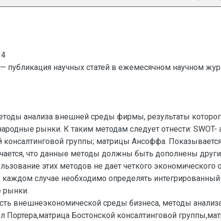
14
— публикация научных статей в ежемесячном научном жур
тоды анализа внешней среды фирмы, результаты которого
родные рынки. К таким методам следует отнести: SWOT- ан
ой консалтинговой группы; матрицы Ансоффа. Показывает
ечается, что данные методы должны быть дополнены друг
пользование этих методов не дает четкого экономического
 каждом случае необходимо определять интегрированный
 рынки.
ость внешнеэкономической среды бизнеса, методы анали
ил Портера,матрица Бостонской консалтинговой группы,ма