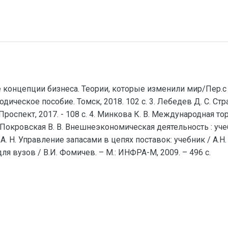
концепции бизнеса. Теории, которые изменили мир/Пер.с ан
дическое пособие. Томск, 2018. 102 с. 3. Лебедев Д. С. С
Проспект, 2017. - 108 с. 4. Минкова К. В. Международная тор
. Покровская В. В. Внешнеэкономическая деятельность : уче
 А. Н. Управление запасами в цепях поставок: учебник / А.Н. 
я вузов / В.И. Фомичев. – М.: ИНФРА-М, 2009. – 496 с.