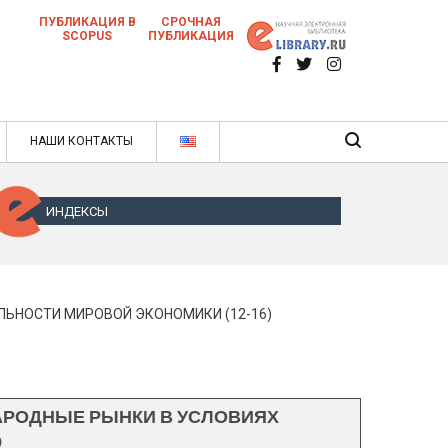
ПУБЛИКАЦИЯ В
СРОЧНАЯ
SCOPUS
ПУБЛИКАЦИЯ
 научных статей в ежемесячном научном
нале
ячном научном журнале
НАШИ КОНТАКТЫ
ИНДЕКСЫ
ЬНОСТИ МИРОВОЙ ЭКОНОМИКИ (12-16)
АРОДНЫЕ РЫНКИ В УСЛОВИЯХ
)