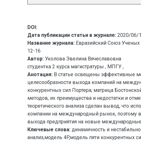
DOI:
Дата публикации статьи в журнале:
2020/06/
Название журнала:
Евразийский Союз Ученых 
12-16
Автор:
Уколова Эвелина Вячеславовна
студентка 2 курса магистратуры , МПГУ ,
Анотация:
В статье освещены эффективные ме
целесообразности выхода компаний на междуна
конкурентных сил Портера; матрица Бостонск
методов, их преимущества и недостатки и отм
теоретического анализа сделан вывод, что ис
компании на международный рынок, поэтому в
выхода предприятия на новые международные
Ключевые слова:
динамичность и нестабильн
анализ,модель 4P,модель пяти конкурентных с