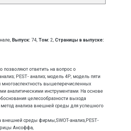
нале,
Выпуск:
74,
Том:
2,
Страницы в выпуске:
 позволяют ответить на вопрос о
ализ; РЕЅТ- анализ; модель 4P; модель пяти
ся многоаспектность вышеперечисленных
ими аналитическими инструментами. На основе
 обоснования целесообразности выхода
 метод анализа внешней среды для успешного
за внешней среды фирмы,SWOT-анализ,РЕЅТ-
трицы Ансоффа,