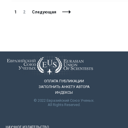
Навигация
Страница
Страница
1
2
Следующая
по
записям
ОПЛАТА ПУБЛИКАЦИИ
ЗАПОЛНИТЬ АНКЕТУ АВТОРА
ИНДЕКСЫ
© 2022 Евразийский Союз Ученых.
All Rights Reserved.
НАУЧНОЕ ИЗДАТЕЛЬСТВО