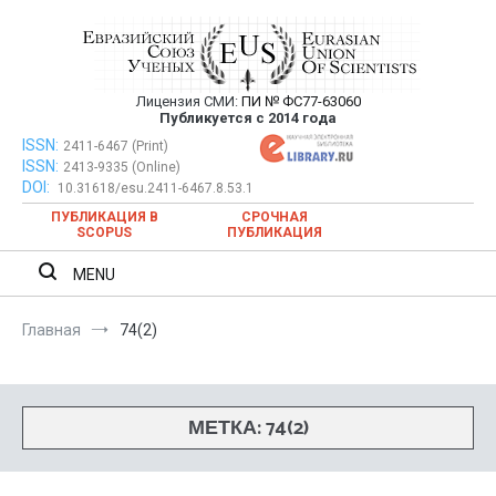
Перейти
к
содержимому
Лицензия СМИ:
ПИ № ФС77-63060
Евразийский Союз Ученых —
Публикуется с 2014 года
публикация научных статей в
ISSN:
Евразийский Союз Ученых — публикация научных статей в
2411-6467 (Print)
ISSN:
2413-9335 (Online)
ежемесячном научном журнале
ежемесячном научном журнале
DOI:
10.31618/esu.2411-6467.8.53.1
ПУБЛИКАЦИЯ В
СРОЧНАЯ
SCOPUS
ПУБЛИКАЦИЯ
MENU
Главная
74(2)
МЕТКА:
74(2)