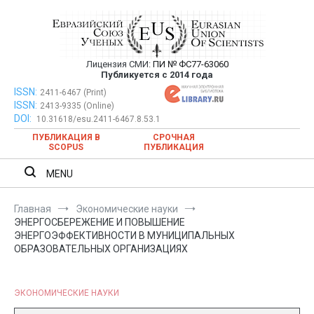
Перейти
к
содержимому
Лицензия СМИ:
ПИ № ФС77-63060
Евразийский Союз Ученых —
Публикуется с 2014 года
публикация научных статей в
ISSN:
Евразийский Союз Ученых — публикация научных статей в
2411-6467 (Print)
ISSN:
2413-9335 (Online)
ежемесячном научном журнале
ежемесячном научном журнале
DOI:
10.31618/esu.2411-6467.8.53.1
ПУБЛИКАЦИЯ В
СРОЧНАЯ
SCOPUS
ПУБЛИКАЦИЯ
MENU
Главная
Экономические науки
ЭНЕРГОСБЕРЕЖЕНИЕ И ПОВЫШЕНИЕ
ЭНЕРГОЭФФЕКТИВНОСТИ В МУНИЦИПАЛЬНЫХ
ОБРАЗОВАТЕЛЬНЫХ ОРГАНИЗАЦИЯХ
ЭКОНОМИЧЕСКИЕ НАУКИ