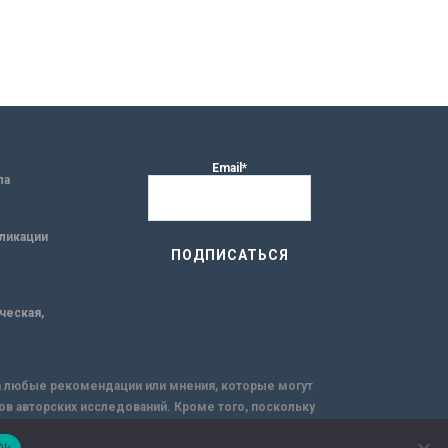
Email*
ла
ликации
ическая,
за любые рекомендации или мнения, которые могут
ов авторских исследований. Кроме того, поскольку
емую через интернет.