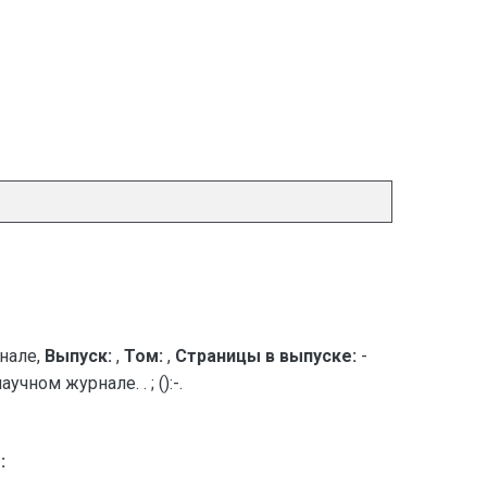
нале,
Выпуск:
,
Том:
,
Страницы в выпуске:
-
ном журнале. . ; ():-.
: