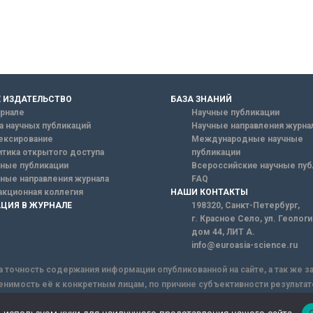
 ИЗДАТЕЛЬСТВО
БАЗА ЗНАНИЙ
рнале
Научные публикации
а научных публикаций
Научные направления журна
ексирование
Международные научные
тика открытого доступа
публикации
ные публикации
Всероссийские научные пуб
ные направления журнала
FAQ
кционная коллегия
НАШИ КОНТАКТЫ
ЦИЯ В ЖУРНАЛЕ
198320, Санкт-Петербург,
г. Красное Село, ул. Геолог
дом 44, ЛИТ А.
info@euroasia-science.ru
а точность содержания информации опубликованной на сайте, а так же 
енимость её к конкретным лицам, по причине субъективности результат
ы информации, Сайт не несет ответственности за информацию, присыла