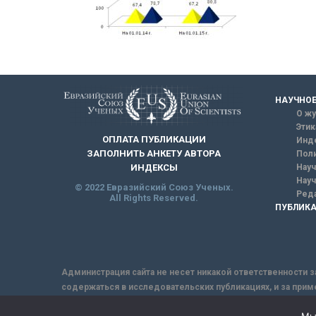
НАУЧНОЕ
О жу
Этик
ОПЛАТА ПУБЛИКАЦИИ
Инд
ЗАПОЛНИТЬ АНКЕТУ АВТОРА
Поли
Науч
ИНДЕКСЫ
Науч
© 2022 Евразийский Союз Ученых.
Реда
All Rights Reserved.
ПУБЛИКА
Администрация сайта не несет никакой ответственности з
содержаться в исследовательских публикациях, и за прим
интернет не обеспечивает в полной мере надежной защит