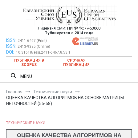
Перейти
к
содержимому
Лицензия СМИ:
ПИ № ФС77-63060
Евразийский Союз Ученых —
Публикуется с 2014 года
публикация научных статей в
ISSN:
Евразийский Союз Ученых — публикация научных статей в
2411-6467 (Print)
ISSN:
2413-9335 (Online)
ежемесячном научном журнале
ежемесячном научном журнале
DOI:
10.31618/esu.2411-6467.8.53.1
ПУБЛИКАЦИЯ В
СРОЧНАЯ
SCOPUS
ПУБЛИКАЦИЯ
MENU
Главная
Технические науки
ОЦЕНКА КАЧЕСТВА АЛГОРИТМОВ НА ОСНОВЕ МАТРИЦЫ
НЕТОЧНОСТЕЙ (55-58)
ТЕХНИЧЕСКИЕ НАУКИ
ОЦЕНКА КАЧЕСТВА АЛГОРИТМОВ НА