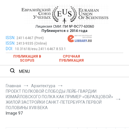
Перейти
к
содержимому
Лицензия СМИ:
ПИ № ФС77-63060
Евразийский Союз Ученых —
Публикуется с 2014 года
публикация научных статей в
ISSN:
Евразийский Союз Ученых — публикация научных статей в
2411-6467 (Print)
ISSN:
2413-9335 (Online)
ежемесячном научном журнале
ежемесячном научном журнале
DOI:
10.31618/esu.2411-6467.8.53.1
ПУБЛИКАЦИЯ В
СРОЧНАЯ
SCOPUS
ПУБЛИКАЦИЯ
MENU
Главная
Архитектура
ПРОЕКТ ПОЛКОВОЙ СЛОБОДЫ ЛЕЙБ-ГВАРДИИ
ИЗМАЙЛОВСКОГО ПОЛКА КАК ПРИМЕР «ОБРАЗЦОВОЙ»
ЖИЛОЙ ЗАСТРОЙКИ САНКТ-ПЕТЕРБУРГА ПЕРВОЙ
ПОЛОВИНЫ XVIII ВЕКА
Image 97