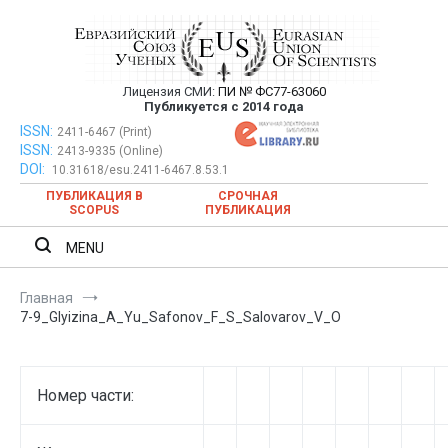
Перейти
к
содержимому
Лицензия СМИ:
ПИ № ФС77-63060
Евразийский Союз Ученых —
Публикуется с 2014 года
публикация научных статей в
ISSN:
Евразийский Союз Ученых — публикация научных статей в
2411-6467 (Print)
ISSN:
2413-9335 (Online)
ежемесячном научном журнале
ежемесячном научном журнале
DOI:
10.31618/esu.2411-6467.8.53.1
ПУБЛИКАЦИЯ В
СРОЧНАЯ
SCOPUS
ПУБЛИКАЦИЯ
MENU
Главная
7-9_Glyizina_A_Yu_Safonov_F_S_Salovarov_V_O
Номер части: