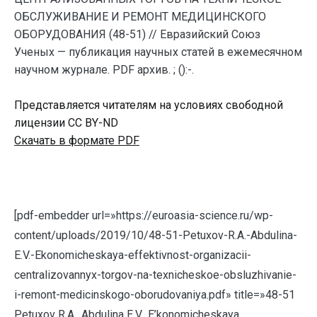
ОБСЛУЖИВАНИЕ И РЕМОНТ МЕДИЦИНСКОГО
ОБОРУДОВАНИЯ (48-51) // Евразийский Союз
Ученых — публикация научных статей в ежемесячном
научном журнале. PDF архив. ; ():-.
Представляется читателям на условиях свободной
лицензии CC BY-ND
Скачать в формате PDF
[pdf-embedder url=»https://euroasia-science.ru/wp-
content/uploads/2019/10/48-51-Petuxov-R.A.-Abdulina-
E.V.-Ekonomicheskaya-effektivnost-organizacii-
centralizovannyx-torgov-na-texnicheskoe-obsluzhivanie-
i-remont-medicinskogo-oborudovaniya.pdf» title=»48-51
Petuxov R.A., Abdulina E.V., E’konomicheskaya