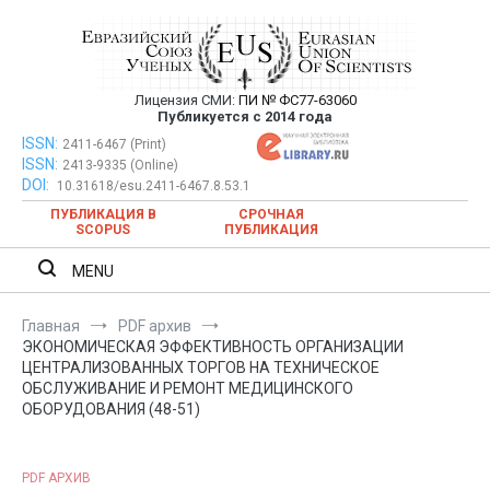
Перейти
к
содержимому
Лицензия СМИ:
ПИ № ФС77-63060
Евразийский Союз Ученых —
Публикуется с 2014 года
публикация научных статей в
ISSN:
Евразийский Союз Ученых — публикация научных статей в
2411-6467 (Print)
ISSN:
2413-9335 (Online)
ежемесячном научном журнале
ежемесячном научном журнале
DOI:
10.31618/esu.2411-6467.8.53.1
ПУБЛИКАЦИЯ В
СРОЧНАЯ
SCOPUS
ПУБЛИКАЦИЯ
MENU
Главная
PDF архив
ЭКОНОМИЧЕСКАЯ ЭФФЕКТИВНОСТЬ ОРГАНИЗАЦИИ
ЦЕНТРАЛИЗОВАННЫХ ТОРГОВ НА ТЕХНИЧЕСКОЕ
ОБСЛУЖИВАНИЕ И РЕМОНТ МЕДИЦИНСКОГО
ОБОРУДОВАНИЯ (48-51)
PDF АРХИВ