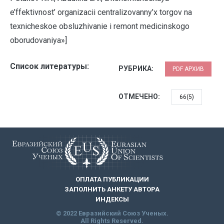
e’ffektivnost’ organizacii centralizovanny’x torgov na
texnicheskoe obsluzhivanie i remont medicinskogo
oborudovaniya»]
Список литературы:
РУБРИКА:
PDF АРХИВ
ОТМЕЧЕНО:
66(5)
ОПЛАТА ПУБЛИКАЦИИ
ЗАПОЛНИТЬ АНКЕТУ АВТОРА
ИНДЕКСЫ
© 2022 Евразийский Союз Ученых.
All Rights Reserved.