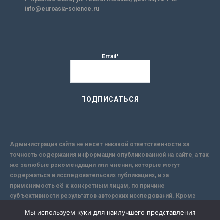
info@euroasia-science.ru
Email*
Администрация сайта не несет никакой ответственности за
точность содержания информации опубликованной на сайте, а так
же за любые рекомендации или мнения, которые могут
содержаться в исследовательских публикациях, и за
применимость её к конкретным лицам, по причине
субъективности результатов авторских исследований. Кроме
того, поскольку интернет не обеспечивает в полной мере
Мы используем куки для наилучшего представления
надежной защиты информации, Сайт не несет ответственности за