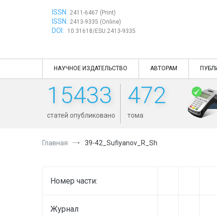
Перейти
ISSN:
к
2411-6467 (Print)
ISSN:
содержимому
2413-9335 (Online)
DOI:
10.31618/ESU.2413-9335
НАУЧНОЕ ИЗДАТЕЛЬСТВО
АВТОРАМ
ПУБЛ
15433
472
статей опубликовано
тома
Главная
39-42_Sufiyanov_R_Sh
Номер части:
Журнал