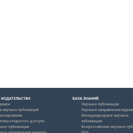
 ИЗДАТЕЛЬСТВО
БАЗА ЗНАНИЙ
рнале
Научные публикации
а научных публикаций
Научные направления журна
ексирование
Международные научные
тика открытого доступа
публикации
ные публикации
Всероссийские научные пуб
ные направления журнала
FAQ