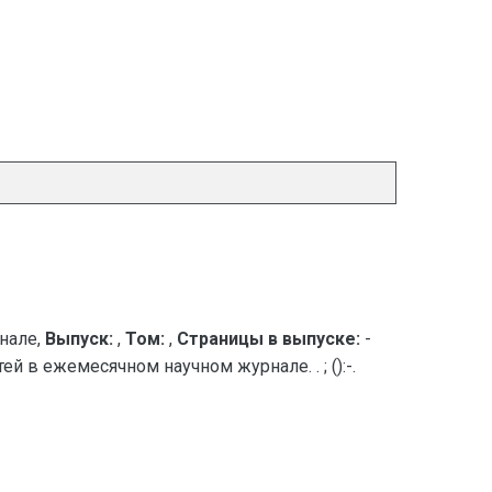
нале,
Выпуск:
,
Том:
,
Страницы в выпуске:
-
й в ежемесячном научном журнале. . ; ():-.