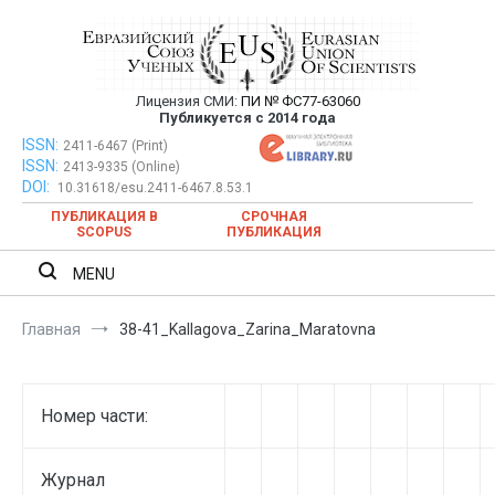
Перейти
к
содержимому
Лицензия СМИ:
ПИ № ФС77-63060
Евразийский Союз Ученых —
Публикуется с 2014 года
публикация научных статей в
ISSN:
Евразийский Союз Ученых — публикация научных статей в
2411-6467 (Print)
ISSN:
2413-9335 (Online)
ежемесячном научном журнале
ежемесячном научном журнале
DOI:
10.31618/esu.2411-6467.8.53.1
ПУБЛИКАЦИЯ В
СРОЧНАЯ
SCOPUS
ПУБЛИКАЦИЯ
MENU
Главная
38-41_Kallagova_Zarina_Maratovna
Номер части:
Журнал