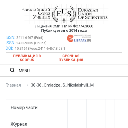
Перейти
к
содержимому
Лицензия СМИ:
ПИ № ФС77-63060
Евразийский Союз Ученых —
Публикуется с 2014 года
публикация научных статей в
ISSN:
Евразийский Союз Ученых — публикация научных статей в
2411-6467 (Print)
ISSN:
2413-9335 (Online)
ежемесячном научном журнале
ежемесячном научном журнале
DOI:
10.31618/esu.2411-6467.8.53.1
ПУБЛИКАЦИЯ В
СРОЧНАЯ
SCOPUS
ПУБЛИКАЦИЯ
MENU
Главная
30-36_Omiadze_S_Nikolaishvili_M
Номер части:
Журнал