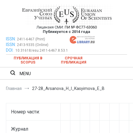
Перейти
к
содержимому
Лицензия СМИ:
ПИ № ФС77-63060
Евразийский Союз Ученых —
Публикуется с 2014 года
публикация научных статей в
ISSN:
Евразийский Союз Ученых — публикация научных статей в
2411-6467 (Print)
ISSN:
2413-9335 (Online)
ежемесячном научном журнале
ежемесячном научном журнале
DOI:
10.31618/esu.2411-6467.8.53.1
ПУБЛИКАЦИЯ В
СРОЧНАЯ
SCOPUS
ПУБЛИКАЦИЯ
MENU
Главная
27-28_Arsanova_H_I_Kasyimova_E_B
Номер части:
Журнал